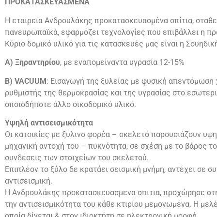
ΠΡΟΚΑΤΑΣΚΕΥΑΣΜΕΝΑ
Η εταιρεία Ανδρουλάκης προκατασκευασμένα σπίτια, σταθε
πανευρωπαϊκά, εφαρμόζει τεχνολογίες που επιβάλλει η πρ
Κύριο δομικό υλικό για τις κατασκευές μας είναι η Σουηδικ
Α) Ξηραντηρίου
, με εναπομείναντα υγρασία 12-15%
Β) VACUUM
: Εισαγωγή της ξυλείας με φυσική απεντόμωση χ
ρυθμιστής της θερμοκρασίας και της υγρασίας στο εσωτερι
οποιοδήποτε άλλο οικοδομικό υλικό.
Υψηλή αντισεισμικότητα
Οι κατοικίες με ξύλινο φορέα – σκελετό παρουσιάζουν υψη
μηχανική αντοχή του – πυκνότητα, σε σχέση με το βάρος το
συνδέσεις των στοιχείων του σκελετού.
Επιπλέον το ξύλο δε κρατάει σεισμική μνήμη, αντέχει σε 
αντισεισμική.
Η Ανδρουλάκης προκατασκευασμενα σπιτια, προχώρησε στη
την αντισεισμικότητα του κάθε κτιρίου μεμονωμένα. Η μελ
οποία δίνεται & στον ιδιοκτήτη σε ηλεκτρονική μορφή.