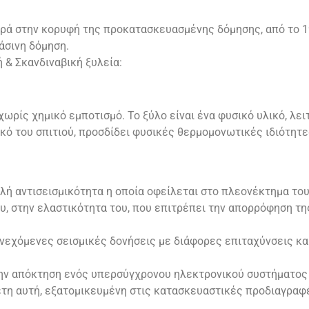
ρά στην κορυφή της προκατασκευασμένης δόμησης, από το 1
άσινη δόμηση.
ή & Σκανδιναβική ξυλεία:
ωρίς χημικό εμποτισμό. Το ξύλο είναι ένα φυσικό υλικό, λε
κό του σπιτιού, προσδίδει φυσικές θερμομονωτικές ιδιότητ
λή αντισεισμικότητα η οποία οφείλεται στο πλεονέκτημα του
υ, στην ελαστικότητα του, που επιτρέπει την απορρόφηση τη
συνεχόμενες σεισμικές δονήσεις με διάφορες επιταχύνσεις κ
ν απόκτηση ενός υπερσύγχρονου ηλεκτρονικού συστήματος 
έτη αυτή, εξατομικευμένη στις κατασκευαστικές προδιαγραφέ