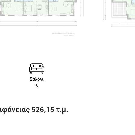
Σαλόνι
6
φάνειας 526,15 τ.μ.