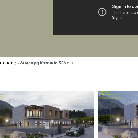
τοικίες
»
Διώροφη Κατοικία 526 τ.μ.