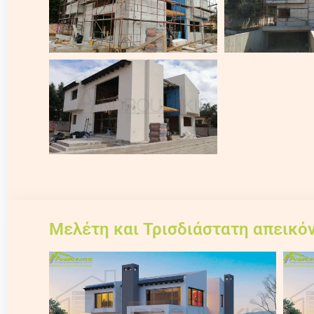
Μελέτη και Τρισδιάστατη απεικόν