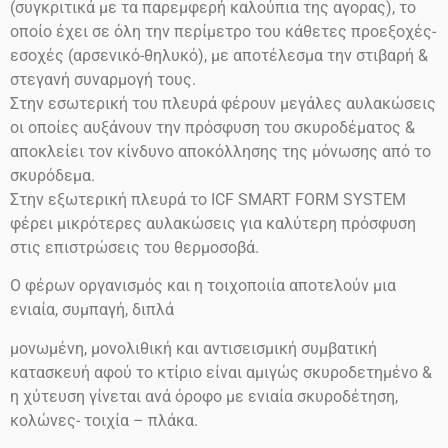
(συγκριτικά με τα παρεμφερή καλούπια της αγορας), το
οποίο έχει σε όλη την περίμετρο του κάθετες προεξοχές-
εσοχές (αρσενικό-θηλυκό), με αποτέλεσμα την στιβαρή &
στεγανή συναρμογή τους.
Στην εσωτερική του πλευρά φέρουν μεγάλες αυλακώσεις
οι οποίες αυξάνουν την πρόσφυση του σκυροδέματος &
αποκλείει τον κίνδυνο αποκόλλησης της μόνωσης από το
σκυρόδεμα.
Στην εξωτερική πλευρά το ICF SMART FORM SYSTEM
φέρει μικρότερες αυλακώσεις για καλύτερη πρόσφυση
στις επιστρώσεις του θερμοσοβά.
Ο φέρων οργανισμός και η τοιχοποιία αποτελούν μια
ενιαία, συμπαγή, διπλά
μονωμένη, μονολιθική και αντισεισμική συμβατική
κατασκευή αφού το κτίριο είναι αμιγώς σκυροδετημένο &
η χύτευση γίνεται ανά όροφο με ενιαία σκυροδέτηση,
κολώνες- τοιχία – πλάκα.