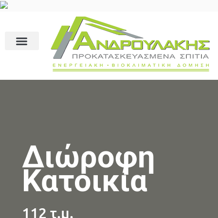
Διώροφη
Κατοικία
112 τ.μ.