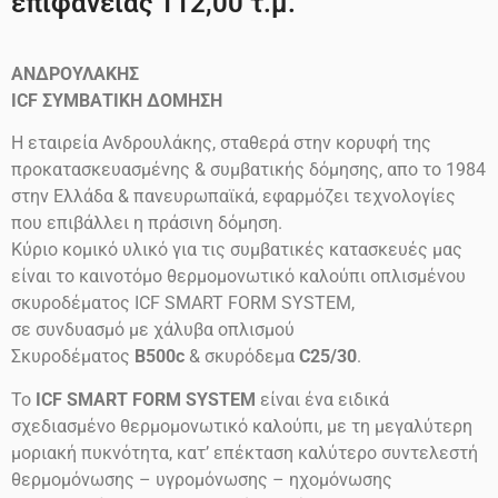
επιφάνειας 112,00 τ.μ.
ΑΝΔΡΟΥΛΑΚΗΣ
ICF
ΣΥΜΒΑΤΙΚΗ ΔΟΜΗΣΗ
Η εταιρεία Ανδρουλάκης, σταθερά στην κορυφή της
προκατασκευασμένης & συμβατικής δόμησης, απο το 1984
στην Ελλάδα & πανευρωπαϊκά, εφαρμόζει τεχνολογίες
που επιβάλλει η πράσινη δόμηση.
Κύριο κομικό υλικό για τις συμβατικές κατασκευές μας
είναι το καινοτόμο θερμομονωτικό καλούπι οπλισμένου
σκυροδέματος ICF SMART FORM SYSTEM,
σε συνδυασμό με χάλυβα οπλισμού
Σκυροδέματος
B500c
& σκυρόδεμα
C25/30
.
Το
ICF SMART FORM SYSTEM
είναι ένα ειδικά
σχεδιασμένο θερμομονωτικό καλούπι, με τη μεγαλύτερη
μοριακή πυκνότητα, κατ’ επέκταση καλύτερο συντελεστή
θερμομόνωσης – υγρομόνωσης – ηχομόνωσης