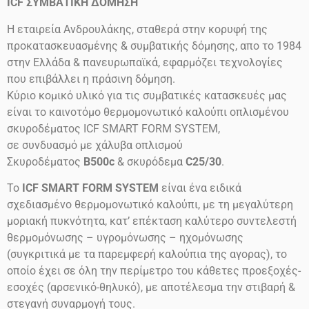
ICF
ΣΥΜΒΑΤΙΚΗ ΔΟΜΗΣΗ
Η εταιρεία Ανδρουλάκης, σταθερά στην κορυφή της
προκατασκευασμένης & συμβατικής δόμησης, απο το 1984
στην Ελλάδα & πανευρωπαϊκά, εφαρμόζει τεχνολογίες
που επιβάλλει η πράσινη δόμηση.
Κύριο κομικό υλικό για τις συμβατικές κατασκευές μας
είναι το καινοτόμο θερμομονωτικό καλούπι οπλισμένου
σκυροδέματος ICF SMART FORM SYSTEM,
σε συνδυασμό με χάλυβα οπλισμού
Σκυροδέματος
B500c
& σκυρόδεμα
C25/30
.
Το
ICF SMART FORM SYSTEM
είναι ένα ειδικά
σχεδιασμένο θερμομονωτικό καλούπι, με τη μεγαλύτερη
μοριακή πυκνότητα, κατ’ επέκταση καλύτερο συντελεστή
θερμομόνωσης – υγρομόνωσης – ηχομόνωσης
(συγκριτικά με τα παρεμφερή καλούπια της αγορας), το
οποίο έχει σε όλη την περίμετρο του κάθετες προεξοχές-
εσοχές (αρσενικό-θηλυκό), με αποτέλεσμα την στιβαρή &
στεγανή συναρμογή τους.