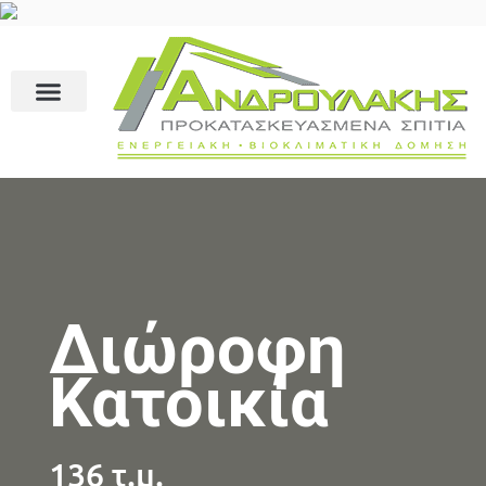
Διώροφη
Κατοικία
136 τ.μ.