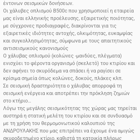
έντονων σεισμικών δονήσεων.
Οι χάλυβες οπλισμού
Β500
c
που χρησιμοποιεί η εταιρεία
μας είναι ελληνικής προέλευσης, εξαιρετικής ποιότητας,
με σύγχρονες προδιαγραφές, διακρίνονται για τις
εξαιρετικές ιδιότητες αντοχής, ολκιμότητας, ευκαμψίας
και συγκολλησιμότητας, σύμφωνα με τους απαιτητικούς
αντισεισμικούς κανονισμούς
Ο χάλυβας οπλισμού (κολώνες -μανδύες, πλέγματα)
ενισχύει το φέροντα οργανισμό (σκελετό) του κτιρίου και
δεν αφήνει το σκυρόδεμα να σπάσει ή να ραγίσει σε
κρίσιμα σημεία όπως κολώνες, δοκούς, πλάκες κλπ.
Σε σεισμική δραστηριότητα ο χάλυβας απορροφά τη
σεισμική ενέργεια και αποτρέπει την πρόκληση ζημιών
στο
κτήριο…
Λόγω της μεγάλης σεισμικότητας της χώρας μας τηρείται
αυστηρά η στατική μελέτη του κτιρίου και σε συνδυασμό
με τη χρήση του θερμομονωτικού καλουπιού της
ΑΝΔΡΟΥΛΑΚΗΣ που μας επιτρέπει να έχουμε ένα αμιγώς
σκυροδετημένο κτίριο, καθιστά τη κατοικία πλήρως