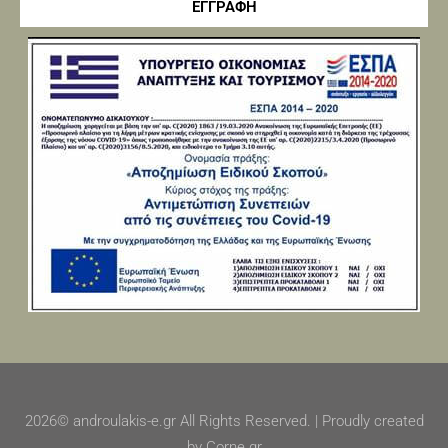
ΕΓΓΡΑΦΗ
2026© androulakis-e.gr All Rights Reserved. | Proudly created
by Corne.gr