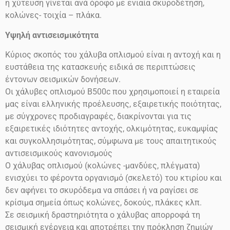
η χύτευση γίνεται ανά όροφο με ενιαία σκυροδέτηση,
κολώνες- τοιχία – πλάκα.
Υψηλή αντισεισμικότητα
Κύριος σκοπός του χάλυβα οπλισμού είναι η αντοχή και η
ευστάθεια της κατασκευής ειδικά σε περιπτώσεις
έντονων σεισμικών δονήσεων.
Οι χάλυβες οπλισμού
Β500
c
που χρησιμοποιεί η εταιρεία
μας είναι ελληνικής προέλευσης, εξαιρετικής ποιότητας,
με σύγχρονες προδιαγραφές, διακρίνονται για τις
εξαιρετικές ιδιότητες αντοχής, ολκιμότητας, ευκαμψίας
και συγκολλησιμότητας, σύμφωνα με τους απαιτητικούς
αντισεισμικούς κανονισμούς
Ο χάλυβας οπλισμού (κολώνες -μανδύες, πλέγματα)
ενισχύει το φέροντα οργανισμό (σκελετό) του κτιρίου και
δεν αφήνει το σκυρόδεμα να σπάσει ή να ραγίσει σε
κρίσιμα σημεία όπως κολώνες, δοκούς, πλάκες κλπ.
Σε σεισμική δραστηριότητα ο χάλυβας απορροφά τη
σεισμική ενέργεια και αποτρέπει την πρόκληση ζημιών