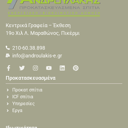
Κεντρικά Γραφεία – Έκθεση
19o Xιλ Λ. Μαραθώνος, Πικέρμι
210-60.38.898
info@androulakis-e.gr
Προκατασκευασμένα
Προκατ σπίτια
ICF σπίτια
Υπηρεσίες
Εργα
Ιδιωτικότητα