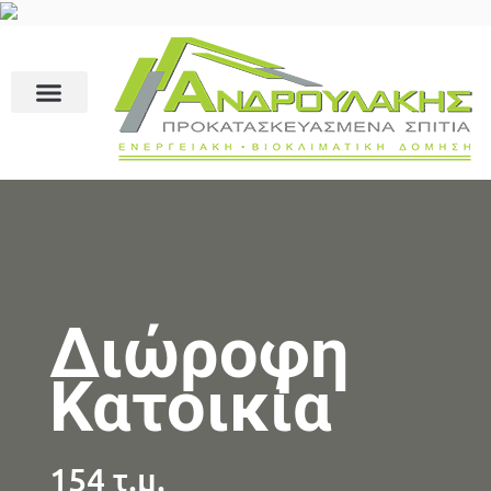
Διώροφη
Κατοικία
154 τ.μ.