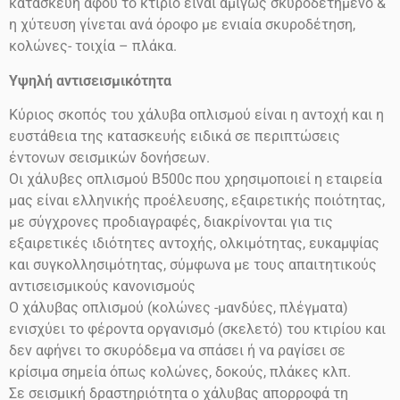
κατασκευή αφού το κτίριο είναι αμιγώς σκυροδετημένο &
η χύτευση γίνεται ανά όροφο με ενιαία σκυροδέτηση,
κολώνες- τοιχία – πλάκα.
Υψηλή αντισεισμικότητα
Κύριος σκοπός του χάλυβα οπλισμού είναι η αντοχή και η
ευστάθεια της κατασκευής ειδικά σε περιπτώσεις
έντονων σεισμικών δονήσεων.
Οι χάλυβες οπλισμού
Β500
c
που χρησιμοποιεί η εταιρεία
μας είναι ελληνικής προέλευσης, εξαιρετικής ποιότητας,
με σύγχρονες προδιαγραφές, διακρίνονται για τις
εξαιρετικές ιδιότητες αντοχής, ολκιμότητας, ευκαμψίας
και συγκολλησιμότητας, σύμφωνα με τους απαιτητικούς
αντισεισμικούς κανονισμούς
Ο χάλυβας οπλισμού (κολώνες -μανδύες, πλέγματα)
ενισχύει το φέροντα οργανισμό (σκελετό) του κτιρίου και
δεν αφήνει το σκυρόδεμα να σπάσει ή να ραγίσει σε
κρίσιμα σημεία όπως κολώνες, δοκούς, πλάκες κλπ.
Σε σεισμική δραστηριότητα ο χάλυβας απορροφά τη