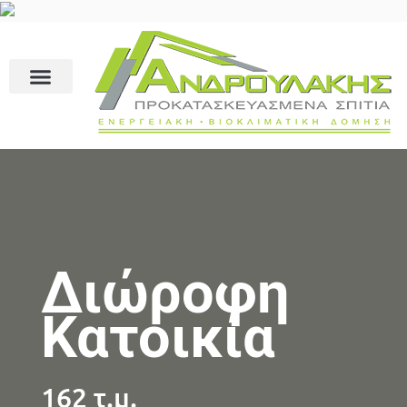
Διώροφη
Κατοικία
162 τ.μ.