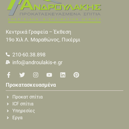
Κεντρικά Γραφεία – Έκθεση
19o Xιλ Λ. Μαραθώνος, Πικέρμι
210-60.38.898
info@androulakis-e.gr
Προκατασκευασμένα
Προκατ σπίτια
ICF σπίτια
Υπηρεσίες
Εργα