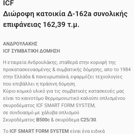
ICF
Διώροφη κατοικία Δ-162a συνολικής
επιφάνειας 162,39 τ.μ.
ΑΝΔΡΟΥΛΑΚΗΣ
ICF
ΣΥΜΒΑΤΙΚΗ ΔΟΜΗΣΗ
Η εταιρεία Ανδρουλάκης, σταθερά στην κορυφή της
προκατασκευασμένης & συμβατικής δόμησης, απο το 1984
στην Ελλάδα & πανευρωπαϊκά, εφαρμόζει τεχνολογίες
που επιβάλλει η πράσινη δόμηση.
Κύριο κομικό υλικό για τις συμβατικές κατασκευές μας
είναι το καινοτόμο θερμομονωτικό καλούπι οπλισμένου
σκυροδέματος ICF SMART FORM SYSTEM,
σε συνδυασμό με χάλυβα οπλισμού
Σκυροδέματος
B500c
& σκυρόδεμα
C25/30
.
Το
ICF SMART FORM SYSTEM
είναι ένα ειδικά