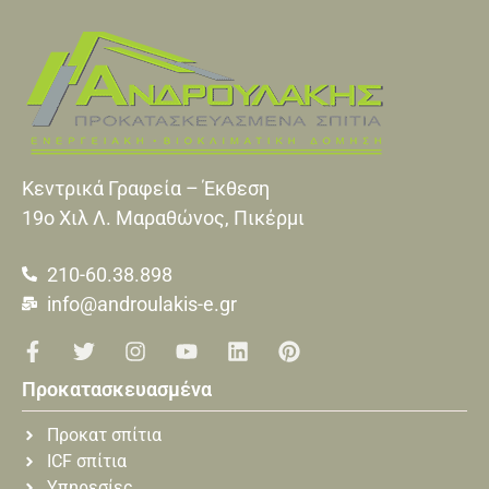
Κεντρικά Γραφεία – Έκθεση
19o Xιλ Λ. Μαραθώνος, Πικέρμι
210-60.38.898
info@androulakis-e.gr
Προκατασκευασμένα
Προκατ σπίτια
ICF σπίτια
Υπηρεσίες