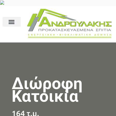
Διώροφη
Κατοικία
164 τ.μ.