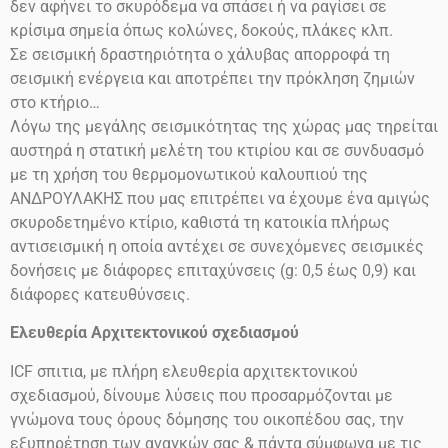
δεν αφήνει το σκυρόδεμα να σπάσει ή να ραγίσει σε
κρίσιμα σημεία όπως κολώνες, δοκούς, πλάκες κλπ.
Σε σεισμική δραστηριότητα ο χάλυβας απορροφά τη
σεισμική ενέργεια και αποτρέπει την πρόκληση ζημιών
στο
κτήριο…
Λόγω της μεγάλης σεισμικότητας της χώρας μας τηρείται
αυστηρά η στατική μελέτη του κτιρίου και σε συνδυασμό
με τη χρήση του θερμομονωτικού καλουπιού της
ΑΝΔΡΟΥΛΑΚΗΣ που μας επιτρέπει να έχουμε ένα αμιγώς
σκυροδετημένο κτίριο, καθιστά τη κατοικία πλήρως
αντισεισμική η οποία αντέχει σε συνεχόμενες σεισμικές
δονήσεις
με διάφορες επιταχύνσεις
(g: 0,5 έως 0,9)
και
διάφορες κατευθύνσεις.
Ελευθερία Αρχιτεκτονικού σχεδιασμού
ICF
σπιτια, με πλήρη ελευθερία αρχιτεκτονικού
σχεδιασμού, δίνουμε λύσεις που προσαρμόζονται με
γνώμονα τους όρους δόμησης του οικοπέδου σας, την
εξυπηρέτηση των αναγκών σας & πάντα σύμφωνα με τις