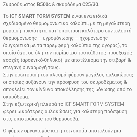
Σκυροδέματος
B500c
& σκυρόδεμα
C25/30
.
Το
ICF SMART FORM SYSTEM
είναι ένα ειδικά
σχεδιασμένο θερμομονωτικό καλούπι, με τη μεγαλύτερη
μοριακή πυκνότητα, κατ’ επέκταση καλύτερο συντελεστή
θερμομόνωσης – υγρομόνωσης – ηχομόνωσης
(συγκριτικά με τα παρεμφερή καλούπια της αγορας), το
οποίο έχει σε όλη την περίμετρο του κάθετες προεξοχές-
εσοχές (αρσενικό-θηλυκό), με αποτέλεσμα την στιβαρή &
στεγανή συναρμογή τους.
Στην εσωτερική του πλευρά φέρουν μεγάλες αυλακώσεις
οι οποίες αυξάνουν την πρόσφυση του σκυροδέματος &
αποκλείει τον κίνδυνο αποκόλλησης της μόνωσης από το
σκυρόδεμα.
Στην εξωτερική πλευρά το ICF SMART FORM SYSTEM
φέρει μικρότερες αυλακώσεις για καλύτερη πρόσφυση
στις επιστρώσεις του θερμοσοβά.
Ο φέρων οργανισμός και η τοιχοποιία αποτελούν μια