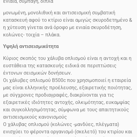
ενιαία, συμπαγή, διπλά
μονωμένη, μονολιθική και αντισεισμική συμβατική
κατασκευή αφού το κτίριο είναι αμιγώς σκυροδετημένο &
η χύτευση γίνεται ανά όροφο με ενιαία σκυροδέτηση,
κολώνες- τοιχία – πλάκα.
Υψηλή αντισεισμικότητα
Κύριος σκοπός του χάλυβα οπλισμού είναι η αντοχή και η
ευστάθεια της κατασκευής ειδικά σε περιπτώσεις
έντονων σεισμικών δονήσεων.
Οι χάλυβες οπλισμού
Β500
c
που χρησιμοποιεί η εταιρεία
μας είναι ελληνικής προέλευσης, εξαιρετικής ποιότητας,
με σύγχρονες προδιαγραφές, διακρίνονται για τις
εξαιρετικές ιδιότητες αντοχής, ολκιμότητας, ευκαμψίας
και συγκολλησιμότητας, σύμφωνα με τους απαιτητικούς
αντισεισμικούς κανονισμούς
Ο χάλυβας οπλισμού (κολώνες -μανδύες, πλέγματα)
ενισχύει το φέροντα οργανισμό (σκελετό) του κτιρίου και