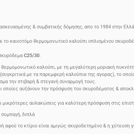
ασκευασμένης & συμβατικής δόμησης, απο το 1984 στην Ελλ
ίναι το καινοτόμο θερμομονωτικό καλούπι οπλισμένου σκυρο
σκυρόδεμα
C25/30
.
ο θερμομονωτικό καλούπι, με τη μεγαλύτερη μοριακή πυκνότη
γκριτικά με τα παρεμφερή καλούπια της αγορας), το οποίο 
σμα την στιβαρή & στεγανή συναρμογή τους.
ι οποίες αυξάνουν την πρόσφυση του σκυροδέματος & αποκλ
 μικρότερες αυλακώσεις για καλύτερη πρόσφυση στις επιστ
, συμπαγή, διπλά
ή αφού το κτίριο είναι αμιγώς σκυροδετημένο & η χύτευση γί