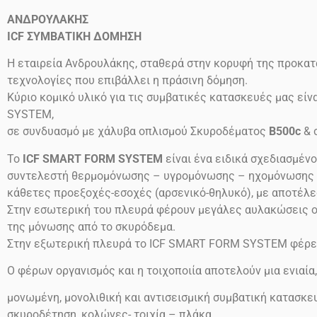
ΑΝΔΡΟΥΛΑΚΗΣ
ICF
ΣΥΜΒΑΤΙΚΗ ΔΟΜΗΣΗ
Η εταιρεία Ανδρουλάκης, σταθερά στην κορυφή της προκατ
τεχνολογίες που επιβάλλει η πράσινη δόμηση.
Κύριο κομικό υλικό για τις συμβατικές κατασκευές μας ε
SYSTEM,
σε συνδυασμό με χάλυβα οπλισμού Σκυροδέματος
B500c
& 
Το
ICF SMART FORM SYSTEM
είναι ένα ειδικά σχεδιασμέν
συντελεστή θερμομόνωσης – υγρομόνωσης – ηχομόνωσης (συ
κάθετες προεξοχές-εσοχές (αρσενικό-θηλυκό), με αποτέλε
Στην εσωτερική του πλευρά φέρουν μεγάλες αυλακώσεις ο
της μόνωσης από το σκυρόδεμα.
Στην εξωτερική πλευρά το ICF SMART FORM SYSTEM φέρει
Ο φέρων οργανισμός και η τοιχοποιία αποτελούν μια ενιαία
μονωμένη, μονολιθική και αντισεισμική συμβατική κατασκευ
σκυροδέτηση, κολώνες- τοιχία – πλάκα.