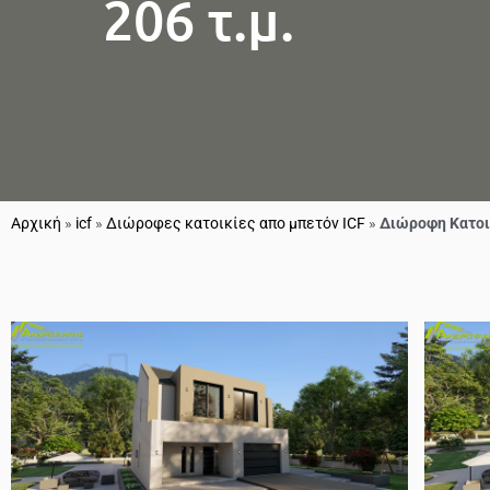
206 τ.μ.
Αρχική
»
icf
»
Διώροφες κατοικίες απο μπετόν ICF
»
Διώροφη Κατοικ