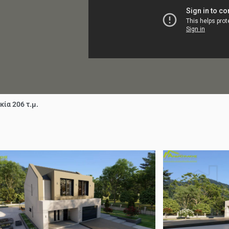
ία 206 τ.μ.