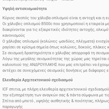
Υψηλή αντισεισμικότητα
Κύριος σκοπός του χάλυβα οπλισμού είναι η αντοχή και η 
Οι χάλυβες οπλισμού
Β500
c
που χρησιμοποιεί η εταιρεία μ
διακρίνονται για τις εξαιρετικές ιδιότητες αντοχής, ολκι
κανονισμούς
Ο χάλυβας οπλισμού (κολώνες -μανδύες, πλέγματα) ενισχύει
ραγίσει σε κρίσιμα σημεία όπως κολώνες, δοκούς, πλάκες 
Σε σεισμική δραστηριότητα ο χάλυβας απορροφά τη σεισμι
Λόγω της μεγάλης σεισμικότητας της χώρας μας τηρείται α
καλουπιού της ΑΝΔΡΟΥΛΑΚΗΣ που μας επιτρέπει να έχουμε 
αντέχει σε συνεχόμενες σεισμικές δονήσεις
με διάφορες 
Ελευθερία Αρχιτεκτονικού σχεδιασμού
ICF
σπιτια, με πλήρη ελευθερία αρχιτεκτονικού σχεδιασμού
την εξυπηρέτηση των αναγκών σας & πάντα σύμφωνα με τι
Σπίτια από μπετό , υψηλής αισθητικής & ποιότητας, πλήρω
παραγωγής