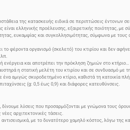
ευστάθεια της κατασκευής ειδικά σε περιπτώσεις έντονων σ
ας είναι ελληνικής προέλευσης, εξαιρετικής ποιότητας, με 
μότητας, ευκαμψίας και συγκολλησιμότητας, σύμφωνα με τους
 το φέροντα οργανισμό (σκελετό) του κτιρίου και δεν αφήνε
κλπ.
κή ενέργεια και αποτρέπει την πρόκληση ζημιών στο
κτήριο…
υστηρά η στατική μελέτη του κτιρίου και σε συνδυασμό με 
ένα αμιγώς σκυροδετημένο κτίριο, καθιστά τη κατοικία πλή
επιταχύνσεις
(g: 0,5 έως 0,9)
και διάφορες κατευθύνσεις.
, δίνουμε λύσεις που προσαρμόζονται με γνώμονα τους όρου
ς νέες αρχιτεκτονικές τάσεις.
ς αντισεισμικά, με το δυνατότερο χαμηλό κόστος, λόγω της 