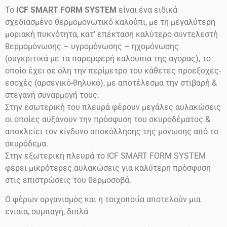
Το
ICF SMART FORM SYSTEM
είναι ένα ειδικά
σχεδιασμένο θερμομονωτικό καλούπι, με τη μεγαλύτερη
μοριακή πυκνότητα, κατ’ επέκταση καλύτερο συντελεστή
θερμομόνωσης – υγρομόνωσης – ηχομόνωσης
(συγκριτικά με τα παρεμφερή καλούπια της αγορας), το
οποίο έχει σε όλη την περίμετρο του κάθετες προεξοχές-
εσοχές (αρσενικό-θηλυκό), με αποτέλεσμα την στιβαρή &
στεγανή συναρμογή τους.
Στην εσωτερική του πλευρά φέρουν μεγάλες αυλακώσεις
οι οποίες αυξάνουν την πρόσφυση του σκυροδέματος &
αποκλείει τον κίνδυνο αποκόλλησης της μόνωσης από το
σκυρόδεμα.
Στην εξωτερική πλευρά το ICF SMART FORM SYSTEM
φέρει μικρότερες αυλακώσεις για καλύτερη πρόσφυση
στις επιστρώσεις του θερμοσοβά.
Ο φέρων οργανισμός και η τοιχοποιία αποτελούν μια
ενιαία, συμπαγή, διπλά