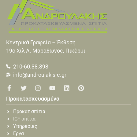
Κεντρικά Γραφεία – Έκθεση
19o Xιλ Λ. Μαραθώνος, Πικέρμι
210-60.38.898
info@androulakis-e.gr
Προκατασκευασμένα
Προκατ σπίτια
ICF σπίτια
Υπηρεσίες
Εργα