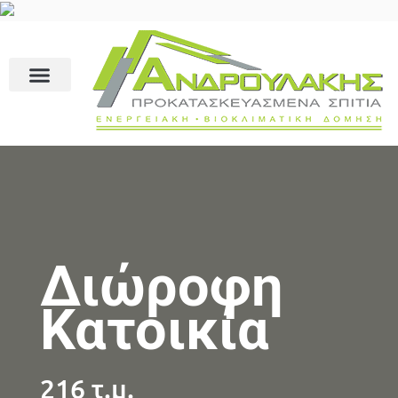
Διώροφη
Κατοικία
216 τ.μ.