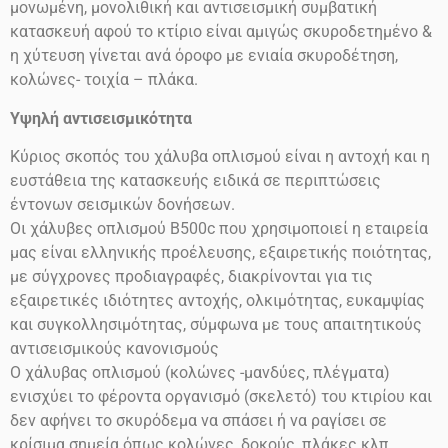
μονωμένη, μονολιθική και αντισεισμική συμβατική
κατασκευή αφού το κτίριο είναι αμιγώς σκυροδετημένο &
η χύτευση γίνεται ανά όροφο με ενιαία σκυροδέτηση,
κολώνες- τοιχία – πλάκα.
Υψηλή αντισεισμικότητα
Κύριος σκοπός του χάλυβα οπλισμού είναι η αντοχή και η
ευστάθεια της κατασκευής ειδικά σε περιπτώσεις
έντονων σεισμικών δονήσεων.
Οι χάλυβες οπλισμού
Β500
c
που χρησιμοποιεί η εταιρεία
μας είναι ελληνικής προέλευσης, εξαιρετικής ποιότητας,
με σύγχρονες προδιαγραφές, διακρίνονται για τις
εξαιρετικές ιδιότητες αντοχής, ολκιμότητας, ευκαμψίας
και συγκολλησιμότητας, σύμφωνα με τους απαιτητικούς
αντισεισμικούς κανονισμούς
Ο χάλυβας οπλισμού (κολώνες -μανδύες, πλέγματα)
ενισχύει το φέροντα οργανισμό (σκελετό) του κτιρίου και
δεν αφήνει το σκυρόδεμα να σπάσει ή να ραγίσει σε
κρίσιμα σημεία όπως κολώνες, δοκούς, πλάκες κλπ.