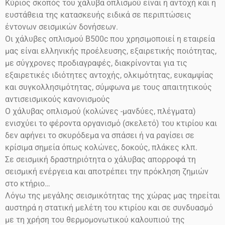
Κύριος σκοπός του χάλυβα οπλισμού είναι η αντοχή και η
ευστάθεια της κατασκευής ειδικά σε περιπτώσεις
έντονων σεισμικών δονήσεων.
Οι χάλυβες οπλισμού
Β500
c
που χρησιμοποιεί η εταιρεία
μας είναι ελληνικής προέλευσης, εξαιρετικής ποιότητας,
με σύγχρονες προδιαγραφές, διακρίνονται για τις
εξαιρετικές ιδιότητες αντοχής, ολκιμότητας, ευκαμψίας
και συγκολλησιμότητας, σύμφωνα με τους απαιτητικούς
αντισεισμικούς κανονισμούς
Ο χάλυβας οπλισμού (κολώνες -μανδύες, πλέγματα)
ενισχύει το φέροντα οργανισμό (σκελετό) του κτιρίου και
δεν αφήνει το σκυρόδεμα να σπάσει ή να ραγίσει σε
κρίσιμα σημεία όπως κολώνες, δοκούς, πλάκες κλπ.
Σε σεισμική δραστηριότητα ο χάλυβας απορροφά τη
σεισμική ενέργεια και αποτρέπει την πρόκληση ζημιών
στο
κτήριο…
Λόγω της μεγάλης σεισμικότητας της χώρας μας τηρείται
αυστηρά η στατική μελέτη του κτιρίου και σε συνδυασμό
με τη χρήση του θερμομονωτικού καλουπιού της