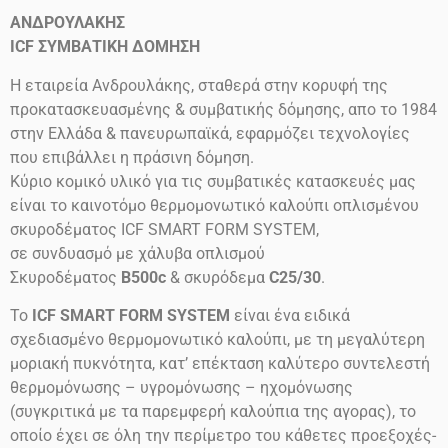
ΑΝΔΡΟΥΛΑΚΗΣ
ICF
ΣΥΜΒΑΤΙΚΗ ΔΟΜΗΣΗ
Η εταιρεία Ανδρουλάκης, σταθερά στην κορυφή της
προκατασκευασμένης & συμβατικής δόμησης, απο το 1984
στην Ελλάδα & πανευρωπαϊκά, εφαρμόζει τεχνολογίες
που επιβάλλει η πράσινη δόμηση.
Κύριο κομικό υλικό για τις συμβατικές κατασκευές μας
είναι το καινοτόμο θερμομονωτικό καλούπι οπλισμένου
σκυροδέματος ICF SMART FORM SYSTEM,
σε συνδυασμό με χάλυβα οπλισμού
Σκυροδέματος
B500c
& σκυρόδεμα
C25/30
.
Το
ICF SMART FORM SYSTEM
είναι ένα ειδικά
σχεδιασμένο θερμομονωτικό καλούπι, με τη μεγαλύτερη
μοριακή πυκνότητα, κατ’ επέκταση καλύτερο συντελεστή
θερμομόνωσης – υγρομόνωσης – ηχομόνωσης
(συγκριτικά με τα παρεμφερή καλούπια της αγορας), το
οποίο έχει σε όλη την περίμετρο του κάθετες προεξοχές-