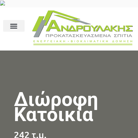
Διώροφη
Κατοικία
242 τ.μ.