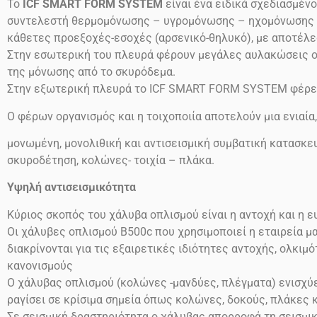
Το
ICF SMART FORM SYSTEM
είναι ένα ειδικά σχεδιασμέν
συντελεστή θερμομόνωσης – υγρομόνωσης – ηχομόνωσης (συ
κάθετες προεξοχές-εσοχές (αρσενικό-θηλυκό), με αποτέλε
Στην εσωτερική του πλευρά φέρουν μεγάλες αυλακώσεις ο
της μόνωσης από το σκυρόδεμα.
Στην εξωτερική πλευρά το ICF SMART FORM SYSTEM φέρει
Ο φέρων οργανισμός και η τοιχοποιία αποτελούν μια ενιαία
μονωμένη, μονολιθική και αντισεισμική συμβατική κατασκευ
σκυροδέτηση, κολώνες- τοιχία – πλάκα.
Υψηλή αντισεισμικότητα
Κύριος σκοπός του χάλυβα οπλισμού είναι η αντοχή και η 
Οι χάλυβες οπλισμού
Β500
c
που χρησιμοποιεί η εταιρεία μ
διακρίνονται για τις εξαιρετικές ιδιότητες αντοχής, ολκι
κανονισμούς
Ο χάλυβας οπλισμού (κολώνες -μανδύες, πλέγματα) ενισχύει
ραγίσει σε κρίσιμα σημεία όπως κολώνες, δοκούς, πλάκες 
Σε σεισμική δραστηριότητα ο χάλυβας απορροφά τη σεισμι