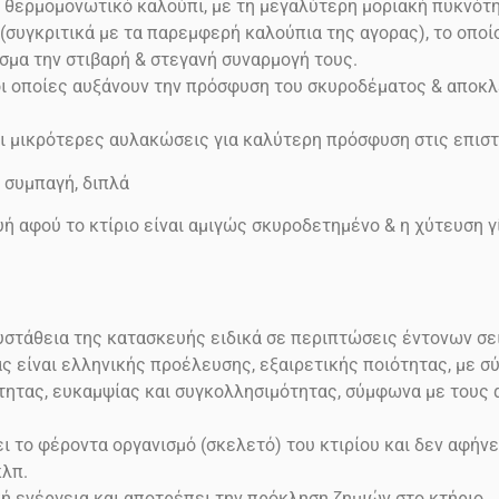
ο θερμομονωτικό καλούπι, με τη μεγαλύτερη μοριακή πυκνότη
γκριτικά με τα παρεμφερή καλούπια της αγορας), το οποίο 
σμα την στιβαρή & στεγανή συναρμογή τους.
ι οποίες αυξάνουν την πρόσφυση του σκυροδέματος & αποκλ
 μικρότερες αυλακώσεις για καλύτερη πρόσφυση στις επιστ
, συμπαγή, διπλά
ή αφού το κτίριο είναι αμιγώς σκυροδετημένο & η χύτευση γί
ευστάθεια της κατασκευής ειδικά σε περιπτώσεις έντονων σ
ας είναι ελληνικής προέλευσης, εξαιρετικής ποιότητας, με 
μότητας, ευκαμψίας και συγκολλησιμότητας, σύμφωνα με τους
 το φέροντα οργανισμό (σκελετό) του κτιρίου και δεν αφήνε
κλπ.
κή ενέργεια και αποτρέπει την πρόκληση ζημιών στο
κτήριο…