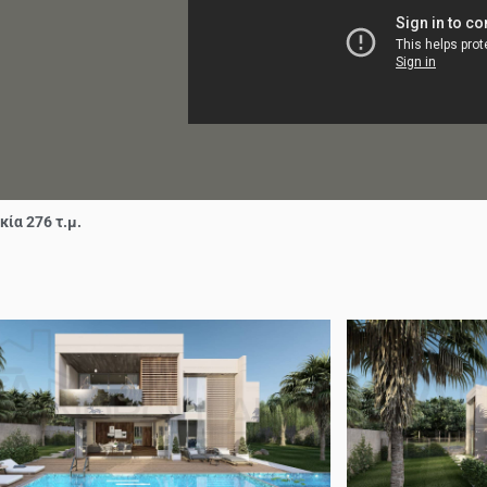
ία 276 τ.μ.