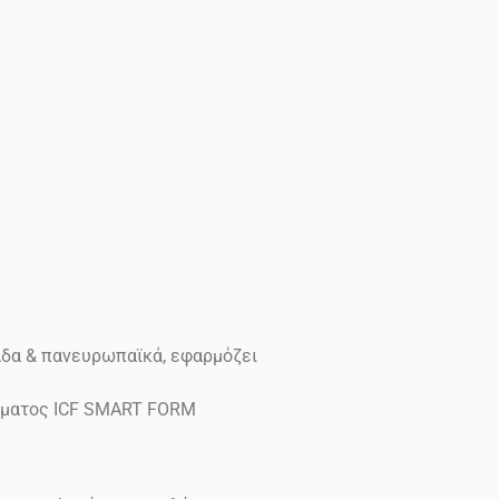
άδα & πανευρωπαϊκά, εφαρμόζει
δέματος ICF SMART FORM