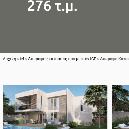
276 τ.μ.
Αρχική
»
icf
»
Διώροφες κατοικίες απο μπετόν ICF
»
Διώροφη Κατοικ