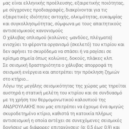
μας είναι ελληνικής προέλευσης, εξαιρετικής ποιότητας,
με σύγχρονες προδιαγραφές, διακρίνονται για τις
εξαιρετικές ιδιότητες αντοχής, ολκιμότητας, ευκαμψίας
και συγκολλησιμότητας, σύμφωνα με τους απαιτητικούς
αντισεισμικούς κανονισμούς
Ο χάλυβας οπλισμού (κολώνες -μανδύες, πλέγματα)
ενισχύει το φέροντα οργανισμό (σκελετό) του κτιρίου και
δεν αφήνει το σκυρόδεμα να σπάσει ή να ραγίσει σε
κρίσιμα σημεία όπως κολώνες, δοκούς, πλάκες κλπ.
Σε σεισμική δραστηριότητα ο χάλυβας απορροφά τη
σεισμική ενέργεια και αποτρέπει την πρόκληση ζημιών
στο
κτήριο…
Λόγω της μεγάλης σεισμικότητας της χώρας μας τηρείται
αυστηρά η στατική μελέτη του κτιρίου και σε συνδυασμό
με τη χρήση του θερμομονωτικού καλουπιού της
ΑΝΔΡΟΥΛΑΚΗΣ που μας επιτρέπει να έχουμε ένα αμιγώς
σκυροδετημένο κτίριο, καθιστά τη κατοικία πλήρως
αντισεισμική η οποία αντέχει σε συνεχόμενες σεισμικές
δονήσεις
με διάφορες επιταχύνσεις
(g: 0,5 έως 0,9)
και