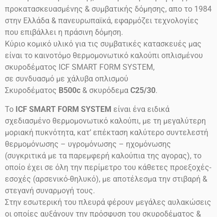
προκατασκευασμένης & συμβατικής δόμησης, απο το 1984
στην Ελλάδα & πανευρωπαϊκά, εφαρμόζει τεχνολογίες
που επιβάλλει η πράσινη δόμηση.
Κύριο κομικό υλικό για τις συμβατικές κατασκευές μας
είναι το καινοτόμο θερμομονωτικό καλούπι οπλισμένου
σκυροδέματος ICF SMART FORM SYSTEM,
σε συνδυασμό με χάλυβα οπλισμού
Σκυροδέματος
B500c
& σκυρόδεμα
C25/30
.
Το
ICF SMART FORM SYSTEM
είναι ένα ειδικά
σχεδιασμένο θερμομονωτικό καλούπι, με τη μεγαλύτερη
μοριακή πυκνότητα, κατ’ επέκταση καλύτερο συντελεστή
θερμομόνωσης – υγρομόνωσης – ηχομόνωσης
(συγκριτικά με τα παρεμφερή καλούπια της αγορας), το
οποίο έχει σε όλη την περίμετρο του κάθετες προεξοχές-
εσοχές (αρσενικό-θηλυκό), με αποτέλεσμα την στιβαρή &
στεγανή συναρμογή τους.
Στην εσωτερική του πλευρά φέρουν μεγάλες αυλακώσεις
οι οποίες αυξάνουν την πρόσφυση του σκυροδέματος &