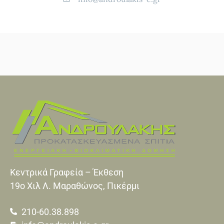
Κεντρικά Γραφεία – Έκθεση
19o Xιλ Λ. Μαραθώνος, Πικέρμι
210-60.38.898