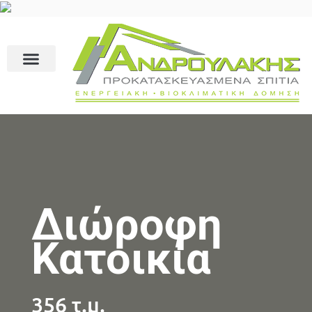
Διώροφη
Κατοικία
356 τ.μ.