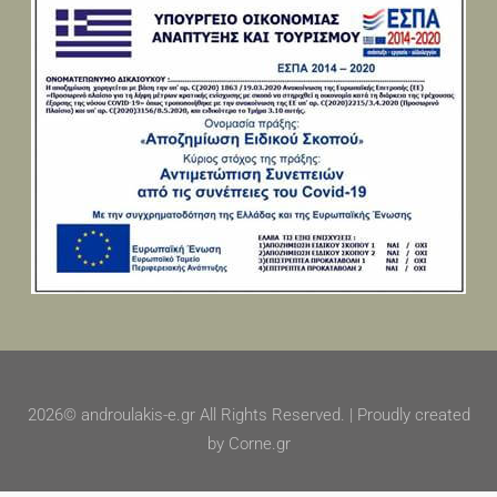
2026© androulakis-e.gr All Rights Reserved. | Proudly created
by Corne.gr