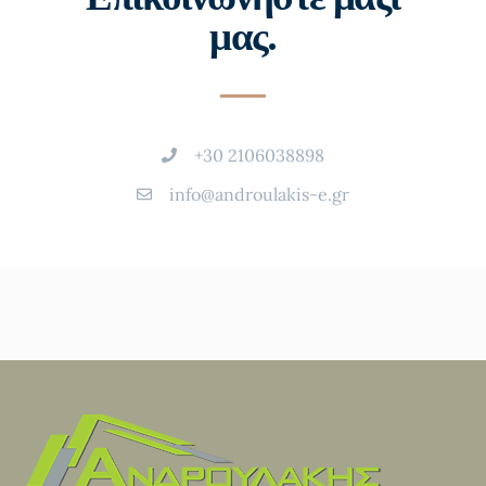
μας.
+30 2106038898
info@androulakis-e.gr