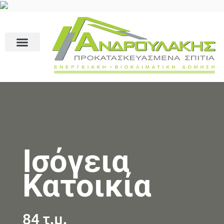
Ισόγεια
Κατοικία
84 τ.μ.