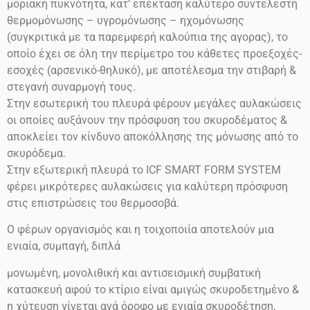
μοριακή πυκνότητα, κατ’ επέκταση καλύτερο συντελεστή
θερμομόνωσης – υγρομόνωσης – ηχομόνωσης
(συγκριτικά με τα παρεμφερή καλούπια της αγορας), το
οποίο έχει σε όλη την περίμετρο του κάθετες προεξοχές-
εσοχές (αρσενικό-θηλυκό), με αποτέλεσμα την στιβαρή &
στεγανή συναρμογή τους.
Στην εσωτερική του πλευρά φέρουν μεγάλες αυλακώσεις
οι οποίες αυξάνουν την πρόσφυση του σκυροδέματος &
αποκλείει τον κίνδυνο αποκόλλησης της μόνωσης από το
σκυρόδεμα.
Στην εξωτερική πλευρά το ICF SMART FORM SYSTEM
φέρει μικρότερες αυλακώσεις για καλύτερη πρόσφυση
στις επιστρώσεις του θερμοσοβά.
Ο φέρων οργανισμός και η τοιχοποιία αποτελούν μια
ενιαία, συμπαγή, διπλά
μονωμένη, μονολιθική και αντισεισμική συμβατική
κατασκευή αφού το κτίριο είναι αμιγώς σκυροδετημένο &
η χύτευση γίνεται ανά όροφο με ενιαία σκυροδέτηση,