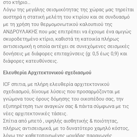
στο
κτήριο…
Λόγω της μεγάλης σεισμικότητας της χώρας μας τηρείται
αυστηρά η στατική μελέτη του κτιρίου και σε συνδυασμό
με τη χρήση του θερμομονωτικού καλουπιού της
ΑΝΔΡΟΥΛΑΚΗΣ που μας επιτρέπει να έχουμε ένα αμιγώς
σκυροδετημένο κτίριο, καθιστά τη κατοικία πλήρως
αντισεισμική η οποία αντέχει σε συνεχόμενες σεισμικές
δονήσεις
με διάφορες επιταχύνσεις
(g: 0,5 έως 0,9)
και
διάφορες κατευθύνσεις.
Ελευθερία Αρχιτεκτονικού σχεδιασμού
ICF
σπιτια, με πλήρη ελευθερία αρχιτεκτονικού
σχεδιασμού, δίνουμε λύσεις που προσαρμόζονται με
γνώμονα τους όρους δόμησης του οικοπέδου σας, την
εξυπηρέτηση των αναγκών σας & πάντα σύμφωνα με τις
νέες αρχιτεκτονικές τάσεις.
Σπίτια από μπετό , υψηλής αισθητικής & ποιότητας,
πλήρως αντισεισμικά, με το δυνατότερο χαμηλό κόστος,
λόγω της καθετοποιημένης μονάδας παραγωγής