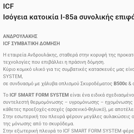
ICF
Ισόγεια κατοικία Ι-85a συνολικής επιφά
ΑΝΔΡΟΥΛΑΚΗΣ
ICF
ΣΥΜΒΑΤΙΚΗ ΔΟΜΗΣΗ
Η εταιρεία Ανδρουλάκης, σταθερά στην κορυφή της προκατ
τεχνολογίες που επιβάλλει η πράσινη δόμηση.
Κύριο κομικό υλικό για τις συμβατικές κατασκευές μας ε
SYSTEM,
σε συνδυασμό με χάλυβα οπλισμού Σκυροδέματος
B500c
& 
Το
ICF SMART FORM SYSTEM
είναι ένα ειδικά σχεδιασμέν
συντελεστή θερμομόνωσης – υγρομόνωσης – ηχομόνωσης (συ
κάθετες προεξοχές-εσοχές (αρσενικό-θηλυκό), με αποτέλε
Στην εσωτερική του πλευρά φέρουν μεγάλες αυλακώσεις ο
της μόνωσης από το σκυρόδεμα.
Στην εξωτερική πλευρά το ICF SMART FORM SYSTEM φέρει