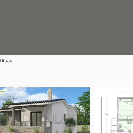
85 τ.μ.