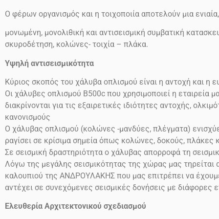
Ο φέρων οργανισμός και η τοιχοποιία αποτελούν μια ενιαία
μονωμένη, μονολιθική και αντισεισμική συμβατική κατασκευ
σκυροδέτηση, κολώνες- τοιχία – πλάκα.
Υψηλή αντισεισμικότητα
Κύριος σκοπός του χάλυβα οπλισμού είναι η αντοχή και η 
Οι χάλυβες οπλισμού
Β500
c
που χρησιμοποιεί η εταιρεία μ
διακρίνονται για τις εξαιρετικές ιδιότητες αντοχής, ολκι
κανονισμούς
Ο χάλυβας οπλισμού (κολώνες -μανδύες, πλέγματα) ενισχύει
ραγίσει σε κρίσιμα σημεία όπως κολώνες, δοκούς, πλάκες 
Σε σεισμική δραστηριότητα ο χάλυβας απορροφά τη σεισμι
Λόγω της μεγάλης σεισμικότητας της χώρας μας τηρείται α
καλουπιού της ΑΝΔΡΟΥΛΑΚΗΣ που μας επιτρέπει να έχουμε 
αντέχει σε συνεχόμενες σεισμικές δονήσεις
με διάφορες 
Ελευθερία Αρχιτεκτονικού σχεδιασμού