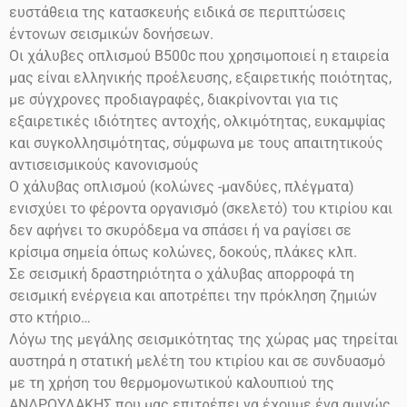
ευστάθεια της κατασκευής ειδικά σε περιπτώσεις
έντονων σεισμικών δονήσεων.
Οι χάλυβες οπλισμού
Β500
c
που χρησιμοποιεί η εταιρεία
μας είναι ελληνικής προέλευσης, εξαιρετικής ποιότητας,
με σύγχρονες προδιαγραφές, διακρίνονται για τις
εξαιρετικές ιδιότητες αντοχής, ολκιμότητας, ευκαμψίας
και συγκολλησιμότητας, σύμφωνα με τους απαιτητικούς
αντισεισμικούς κανονισμούς
Ο χάλυβας οπλισμού (κολώνες -μανδύες, πλέγματα)
ενισχύει το φέροντα οργανισμό (σκελετό) του κτιρίου και
δεν αφήνει το σκυρόδεμα να σπάσει ή να ραγίσει σε
κρίσιμα σημεία όπως κολώνες, δοκούς, πλάκες κλπ.
Σε σεισμική δραστηριότητα ο χάλυβας απορροφά τη
σεισμική ενέργεια και αποτρέπει την πρόκληση ζημιών
στο
κτήριο…
Λόγω της μεγάλης σεισμικότητας της χώρας μας τηρείται
αυστηρά η στατική μελέτη του κτιρίου και σε συνδυασμό
με τη χρήση του θερμομονωτικού καλουπιού της
ΑΝΔΡΟΥΛΑΚΗΣ που μας επιτρέπει να έχουμε ένα αμιγώς