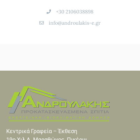
+30 2106038898
info@androulakis-e.gr
Κεντρικά Γραφεία – Έκθεση
19o Xιλ Λ. Μαραθώνος, Πικέρμι