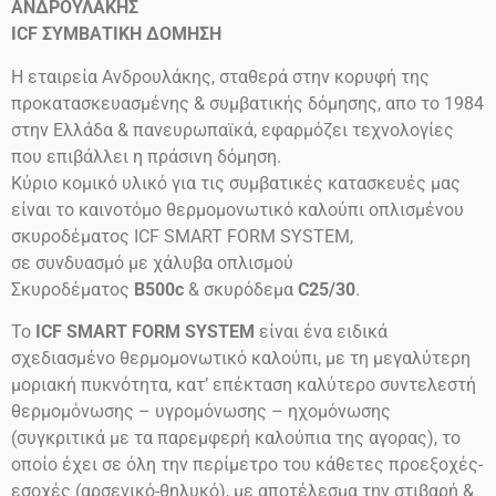
ΑΝΔΡΟΥΛΑΚΗΣ
ICF
ΣΥΜΒΑΤΙΚΗ ΔΟΜΗΣΗ
Η εταιρεία Ανδρουλάκης, σταθερά στην κορυφή της
προκατασκευασμένης & συμβατικής δόμησης, απο το 1984
στην Ελλάδα & πανευρωπαϊκά, εφαρμόζει τεχνολογίες
που επιβάλλει η πράσινη δόμηση.
Κύριο κομικό υλικό για τις συμβατικές κατασκευές μας
είναι το καινοτόμο θερμομονωτικό καλούπι οπλισμένου
σκυροδέματος ICF SMART FORM SYSTEM,
σε συνδυασμό με χάλυβα οπλισμού
Σκυροδέματος
B500c
& σκυρόδεμα
C25/30
.
Το
ICF SMART FORM SYSTEM
είναι ένα ειδικά
σχεδιασμένο θερμομονωτικό καλούπι, με τη μεγαλύτερη
μοριακή πυκνότητα, κατ’ επέκταση καλύτερο συντελεστή
θερμομόνωσης – υγρομόνωσης – ηχομόνωσης
(συγκριτικά με τα παρεμφερή καλούπια της αγορας), το
οποίο έχει σε όλη την περίμετρο του κάθετες προεξοχές-
εσοχές (αρσενικό-θηλυκό), με αποτέλεσμα την στιβαρή &