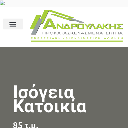
Ισόγεια
Κατοικία
85 τ.μ.