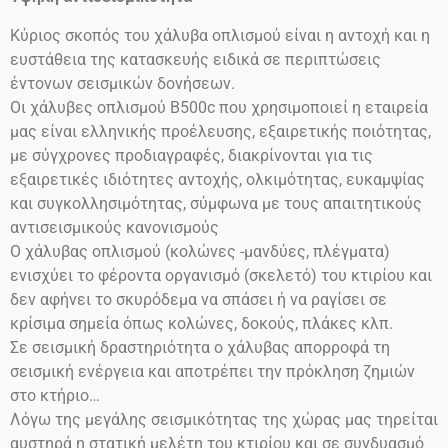
Κύριος σκοπός του χάλυβα οπλισμού είναι η αντοχή και η
ευστάθεια της κατασκευής ειδικά σε περιπτώσεις
έντονων σεισμικών δονήσεων.
Οι χάλυβες οπλισμού
Β500
c
που χρησιμοποιεί η εταιρεία
μας είναι ελληνικής προέλευσης, εξαιρετικής ποιότητας,
με σύγχρονες προδιαγραφές, διακρίνονται για τις
εξαιρετικές ιδιότητες αντοχής, ολκιμότητας, ευκαμψίας
και συγκολλησιμότητας, σύμφωνα με τους απαιτητικούς
αντισεισμικούς κανονισμούς
Ο χάλυβας οπλισμού (κολώνες -μανδύες, πλέγματα)
ενισχύει το φέροντα οργανισμό (σκελετό) του κτιρίου και
δεν αφήνει το σκυρόδεμα να σπάσει ή να ραγίσει σε
κρίσιμα σημεία όπως κολώνες, δοκούς, πλάκες κλπ.
Σε σεισμική δραστηριότητα ο χάλυβας απορροφά τη
σεισμική ενέργεια και αποτρέπει την πρόκληση ζημιών
στο
κτήριο…
Λόγω της μεγάλης σεισμικότητας της χώρας μας τηρείται
αυστηρά η στατική μελέτη του κτιρίου και σε συνδυασμό