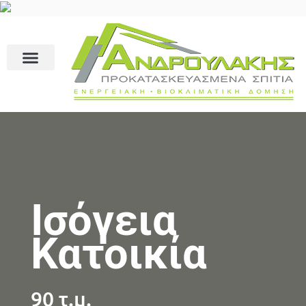
Ισόγεια
Κατοικία
90 τ.μ.