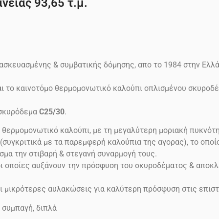
νειας 93,65 τ.μ.
ασκευασμένης & συμβατικής δόμησης, απο το 1984 στην Ελλ
ίναι το καινοτόμο θερμομονωτικό καλούπι οπλισμένου σκυρο
σκυρόδεμα
C25/30
.
ο θερμομονωτικό καλούπι, με τη μεγαλύτερη μοριακή πυκνότη
γκριτικά με τα παρεμφερή καλούπια της αγορας), το οποίο 
σμα την στιβαρή & στεγανή συναρμογή τους.
ι οποίες αυξάνουν την πρόσφυση του σκυροδέματος & αποκλ
 μικρότερες αυλακώσεις για καλύτερη πρόσφυση στις επιστ
, συμπαγή, διπλά