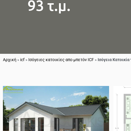
93 τ.μ.
Αρχική
»
icf
»
Ισόγειες κατοικίες απο μπετόν ICF
»
Ισόγεια Κατοικία