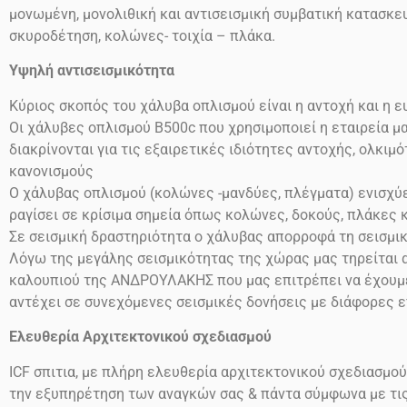
μονωμένη, μονολιθική και αντισεισμική συμβατική κατασκευ
σκυροδέτηση, κολώνες- τοιχία – πλάκα.
Υψηλή αντισεισμικότητα
Κύριος σκοπός του χάλυβα οπλισμού είναι η αντοχή και η 
Οι χάλυβες οπλισμού
Β500
c
που χρησιμοποιεί η εταιρεία μ
διακρίνονται για τις εξαιρετικές ιδιότητες αντοχής, ολκι
κανονισμούς
Ο χάλυβας οπλισμού (κολώνες -μανδύες, πλέγματα) ενισχύει
ραγίσει σε κρίσιμα σημεία όπως κολώνες, δοκούς, πλάκες 
Σε σεισμική δραστηριότητα ο χάλυβας απορροφά τη σεισμι
Λόγω της μεγάλης σεισμικότητας της χώρας μας τηρείται α
καλουπιού της ΑΝΔΡΟΥΛΑΚΗΣ που μας επιτρέπει να έχουμε 
αντέχει σε συνεχόμενες σεισμικές δονήσεις
με διάφορες 
Ελευθερία Αρχιτεκτονικού σχεδιασμού
ICF
σπιτια, με πλήρη ελευθερία αρχιτεκτονικού σχεδιασμού
την εξυπηρέτηση των αναγκών σας & πάντα σύμφωνα με τι