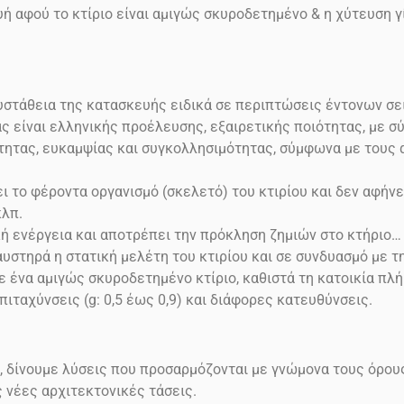
ή αφού το κτίριο είναι αμιγώς σκυροδετημένο & η χύτευση γί
ευστάθεια της κατασκευής ειδικά σε περιπτώσεις έντονων σ
ας είναι ελληνικής προέλευσης, εξαιρετικής ποιότητας, με 
μότητας, ευκαμψίας και συγκολλησιμότητας, σύμφωνα με τους
 το φέροντα οργανισμό (σκελετό) του κτιρίου και δεν αφήνε
κλπ.
κή ενέργεια και αποτρέπει την πρόκληση ζημιών στο
κτήριο…
υστηρά η στατική μελέτη του κτιρίου και σε συνδυασμό με 
ένα αμιγώς σκυροδετημένο κτίριο, καθιστά τη κατοικία πλή
επιταχύνσεις
(g: 0,5 έως 0,9)
και διάφορες κατευθύνσεις.
, δίνουμε λύσεις που προσαρμόζονται με γνώμονα τους όρου
ς νέες αρχιτεκτονικές τάσεις.