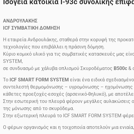
Ισόγεια κατοικία Ι-93c συνολικής επιφά
ΑΝΔΡΟΥΛΑΚΗΣ
ICF
ΣΥΜΒΑΤΙΚΗ ΔΟΜΗΣΗ
Η εταιρεία Ανδρουλάκης, σταθερά στην κορυφή της προκατ
τεχνολογίες που επιβάλλει η πράσινη δόμηση.
Κύριο κομικό υλικό για τις συμβατικές κατασκευές μας ε
SYSTEM,
σε συνδυασμό με χάλυβα οπλισμού Σκυροδέματος
B500c
& 
Το
ICF SMART FORM SYSTEM
είναι ένα ειδικά σχεδιασμέν
συντελεστή θερμομόνωσης – υγρομόνωσης – ηχομόνωσης (συ
κάθετες προεξοχές-εσοχές (αρσενικό-θηλυκό), με αποτέλε
Στην εσωτερική του πλευρά φέρουν μεγάλες αυλακώσεις ο
της μόνωσης από το σκυρόδεμα.
Στην εξωτερική πλευρά το ICF SMART FORM SYSTEM φέρει
Ο φέρων οργανισμός και η τοιχοποιία αποτελούν μια ενιαία