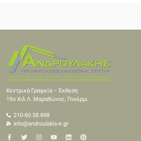
Κεντρικά Γραφεία – Έκθεση
19o Xιλ Λ. Μαραθώνος, Πικέρμι
210-60.38.898
info@androulakis-e.gr