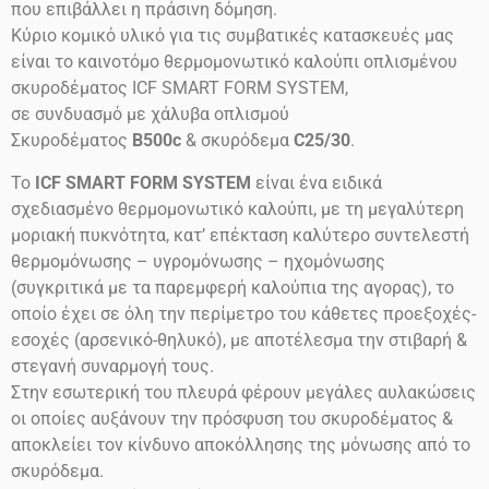
που επιβάλλει η πράσινη δόμηση.
Κύριο κομικό υλικό για τις συμβατικές κατασκευές μας
είναι το καινοτόμο θερμομονωτικό καλούπι οπλισμένου
σκυροδέματος ICF SMART FORM SYSTEM,
σε συνδυασμό με χάλυβα οπλισμού
Σκυροδέματος
B500c
& σκυρόδεμα
C25/30
.
Το
ICF SMART FORM SYSTEM
είναι ένα ειδικά
σχεδιασμένο θερμομονωτικό καλούπι, με τη μεγαλύτερη
μοριακή πυκνότητα, κατ’ επέκταση καλύτερο συντελεστή
θερμομόνωσης – υγρομόνωσης – ηχομόνωσης
(συγκριτικά με τα παρεμφερή καλούπια της αγορας), το
οποίο έχει σε όλη την περίμετρο του κάθετες προεξοχές-
εσοχές (αρσενικό-θηλυκό), με αποτέλεσμα την στιβαρή &
στεγανή συναρμογή τους.
Στην εσωτερική του πλευρά φέρουν μεγάλες αυλακώσεις
οι οποίες αυξάνουν την πρόσφυση του σκυροδέματος &
αποκλείει τον κίνδυνο αποκόλλησης της μόνωσης από το
σκυρόδεμα.