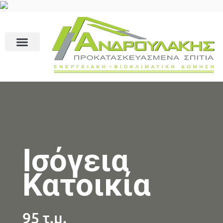
Ισόγεια
Κατοικία
95 τ.μ.