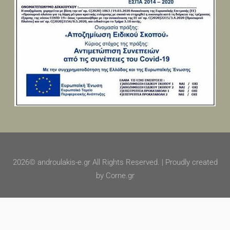
2026© androulakis-e.gr All Rights Reserved. | Proudly created
by Corne.gr