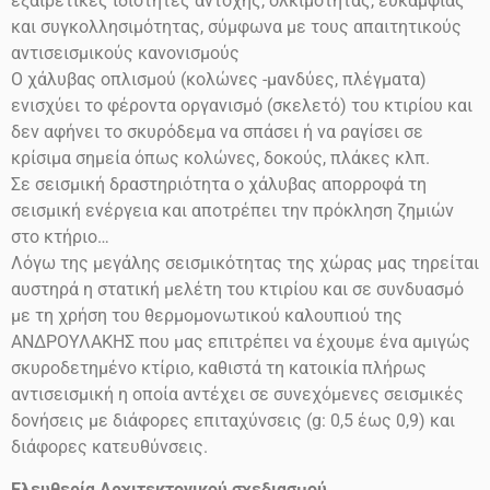
εξαιρετικές ιδιότητες αντοχής, ολκιμότητας, ευκαμψίας
και συγκολλησιμότητας, σύμφωνα με τους απαιτητικούς
αντισεισμικούς κανονισμούς
Ο χάλυβας οπλισμού (κολώνες -μανδύες, πλέγματα)
ενισχύει το φέροντα οργανισμό (σκελετό) του κτιρίου και
δεν αφήνει το σκυρόδεμα να σπάσει ή να ραγίσει σε
κρίσιμα σημεία όπως κολώνες, δοκούς, πλάκες κλπ.
Σε σεισμική δραστηριότητα ο χάλυβας απορροφά τη
σεισμική ενέργεια και αποτρέπει την πρόκληση ζημιών
στο
κτήριο…
Λόγω της μεγάλης σεισμικότητας της χώρας μας τηρείται
αυστηρά η στατική μελέτη του κτιρίου και σε συνδυασμό
με τη χρήση του θερμομονωτικού καλουπιού της
ΑΝΔΡΟΥΛΑΚΗΣ που μας επιτρέπει να έχουμε ένα αμιγώς
σκυροδετημένο κτίριο, καθιστά τη κατοικία πλήρως
αντισεισμική η οποία αντέχει σε συνεχόμενες σεισμικές
δονήσεις
με διάφορες επιταχύνσεις
(g: 0,5 έως 0,9)
και
διάφορες κατευθύνσεις.
Ελευθερία Αρχιτεκτονικού σχεδιασμού