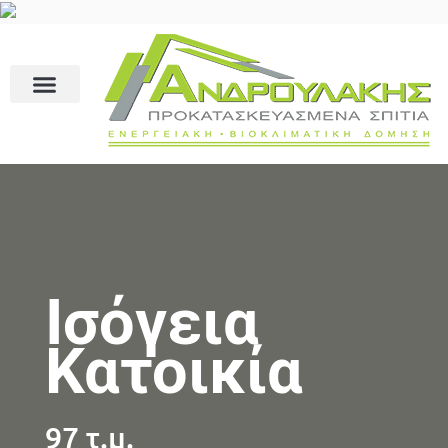
Ισόγεια
Κατοικία
97 τ.μ.