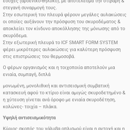
εσοχές (αρσενικό-θηλυκό), με αποτέλεσμα την στιβαρή &
στεγανή συναρμογή τους.
Στην εσωτερική του πλευρά φέρουν μεγάλες αυλακώσεις
οι οποίες αυξάνουν την πρόσφυση του σκυροδέματος &
αποκλείει τον κίνδυνο αποκόλλησης της μόνωσης από το
σκυρόδεμα.
Στην εξωτερική πλευρά το ICF SMART FORM SYSTEM
φέρει μικρότερες αυλακώσεις για καλύτερη πρόσφυση
στις επιστρώσεις του θερμοσοβά.
Ο φέρων οργανισμός και η τοιχοποιία αποτελούν μια
ενιαία, συμπαγή, διπλά
μονωμένη, μονολιθική και αντισεισμική συμβατική
κατασκευή αφού το κτίριο είναι αμιγώς σκυροδετημένο &
η χύτευση γίνεται ανά όροφο με ενιαία σκυροδέτηση,
κολώνες- τοιχία – πλάκα.
Υψηλή αντισεισμικότητα
Κύριος σκοπός του χάλυβα οπλισμού είναι η αντοχή και η