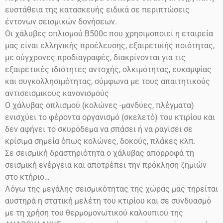
ευστάθεια της κατασκευής ειδικά σε περιπτώσεις
έντονων σεισμικών δονήσεων.
Οι χάλυβες οπλισμού
Β500
c
που χρησιμοποιεί η εταιρεία
μας είναι ελληνικής προέλευσης, εξαιρετικής ποιότητας,
με σύγχρονες προδιαγραφές, διακρίνονται για τις
εξαιρετικές ιδιότητες αντοχής, ολκιμότητας, ευκαμψίας
και συγκολλησιμότητας, σύμφωνα με τους απαιτητικούς
αντισεισμικούς κανονισμούς
Ο χάλυβας οπλισμού (κολώνες -μανδύες, πλέγματα)
ενισχύει το φέροντα οργανισμό (σκελετό) του κτιρίου και
δεν αφήνει το σκυρόδεμα να σπάσει ή να ραγίσει σε
κρίσιμα σημεία όπως κολώνες, δοκούς, πλάκες κλπ.
Σε σεισμική δραστηριότητα ο χάλυβας απορροφά τη
σεισμική ενέργεια και αποτρέπει την πρόκληση ζημιών
στο
κτήριο…
Λόγω της μεγάλης σεισμικότητας της χώρας μας τηρείται
αυστηρά η στατική μελέτη του κτιρίου και σε συνδυασμό
με τη χρήση του θερμομονωτικού καλουπιού της