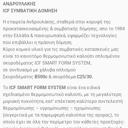
ΑΝΔΡΟΥΛΑΚΗΣ
ICF
ΣΥΜΒΑΤΙΚΗ ΔΟΜΗΣΗ
Η εταιρεία Ανδρουλάκης, σταθερά στην κορυφή της
προκατασκευασμένης & συμβατικής δόμησης, απο το 1984
στην Ελλάδα & πανευρωπαϊκά, εφαρμόζει τεχνολογίες
που επιβάλλει η πράσινη δόμηση.
Κύριο κομικό υλικό για τις συμβατικές κατασκευές μας
είναι το καινοτόμο θερμομονωτικό καλούπι οπλισμένου
σκυροδέματος ICF SMART FORM SYSTEM,
σε συνδυασμό με χάλυβα οπλισμού
Σκυροδέματος
B500c
& σκυρόδεμα
C25/30
.
Το
ICF SMART FORM SYSTEM
είναι ένα ειδικά
σχεδιασμένο θερμομονωτικό καλούπι, με τη μεγαλύτερη
μοριακή πυκνότητα, κατ’ επέκταση καλύτερο συντελεστή
θερμομόνωσης – υγρομόνωσης – ηχομόνωσης
(συγκριτικά με τα παρεμφερή καλούπια της αγορας), το
οποίο έχει σε όλη την περίμετρο του κάθετες προεξοχές-