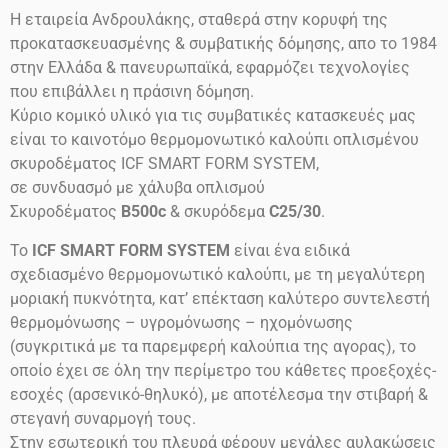
Η εταιρεία Ανδρουλάκης, σταθερά στην κορυφή της
προκατασκευασμένης & συμβατικής δόμησης, απο το 1984
στην Ελλάδα & πανευρωπαϊκά, εφαρμόζει τεχνολογίες
που επιβάλλει η πράσινη δόμηση.
Κύριο κομικό υλικό για τις συμβατικές κατασκευές μας
είναι το καινοτόμο θερμομονωτικό καλούπι οπλισμένου
σκυροδέματος ICF SMART FORM SYSTEM,
σε συνδυασμό με χάλυβα οπλισμού
Σκυροδέματος
B500c
& σκυρόδεμα
C25/30
.
Το
ICF SMART FORM SYSTEM
είναι ένα ειδικά
σχεδιασμένο θερμομονωτικό καλούπι, με τη μεγαλύτερη
μοριακή πυκνότητα, κατ’ επέκταση καλύτερο συντελεστή
θερμομόνωσης – υγρομόνωσης – ηχομόνωσης
(συγκριτικά με τα παρεμφερή καλούπια της αγορας), το
οποίο έχει σε όλη την περίμετρο του κάθετες προεξοχές-
εσοχές (αρσενικό-θηλυκό), με αποτέλεσμα την στιβαρή &
στεγανή συναρμογή τους.
Στην εσωτερική του πλευρά φέρουν μεγάλες αυλακώσεις