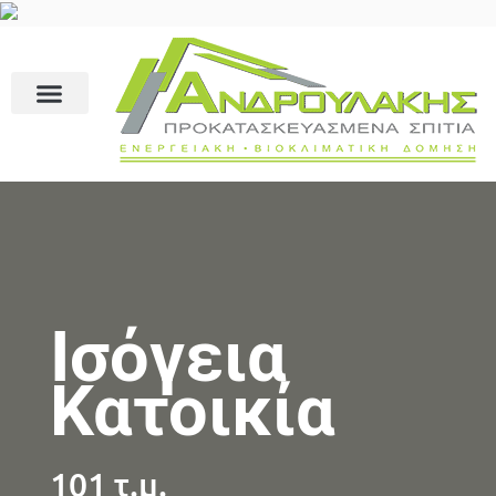
Ισόγεια
Κατοικία
101 τ.μ.