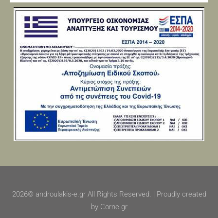
2026© androulakis-e.gr All Rights Reserved. | Proudly created
by Corne.gr