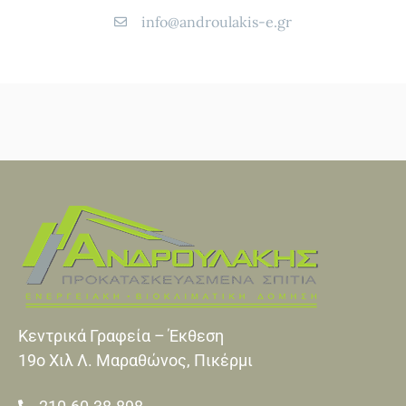
info@androulakis-e.gr
Κεντρικά Γραφεία – Έκθεση
19o Xιλ Λ. Μαραθώνος, Πικέρμι