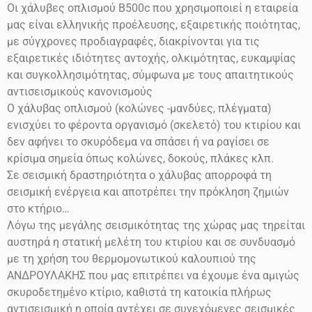
Οι χάλυβες οπλισμού
Β500
c
που χρησιμοποιεί η εταιρεία
μας είναι ελληνικής προέλευσης, εξαιρετικής ποιότητας,
με σύγχρονες προδιαγραφές, διακρίνονται για τις
εξαιρετικές ιδιότητες αντοχής, ολκιμότητας, ευκαμψίας
και συγκολλησιμότητας, σύμφωνα με τους απαιτητικούς
αντισεισμικούς κανονισμούς
Ο χάλυβας οπλισμού (κολώνες -μανδύες, πλέγματα)
ενισχύει το φέροντα οργανισμό (σκελετό) του κτιρίου και
δεν αφήνει το σκυρόδεμα να σπάσει ή να ραγίσει σε
κρίσιμα σημεία όπως κολώνες, δοκούς, πλάκες κλπ.
Σε σεισμική δραστηριότητα ο χάλυβας απορροφά τη
σεισμική ενέργεια και αποτρέπει την πρόκληση ζημιών
στο
κτήριο…
Λόγω της μεγάλης σεισμικότητας της χώρας μας τηρείται
αυστηρά η στατική μελέτη του κτιρίου και σε συνδυασμό
με τη χρήση του θερμομονωτικού καλουπιού της
ΑΝΔΡΟΥΛΑΚΗΣ που μας επιτρέπει να έχουμε ένα αμιγώς
σκυροδετημένο κτίριο, καθιστά τη κατοικία πλήρως
αντισεισμική η οποία αντέχει σε συνεχόμενες σεισμικές