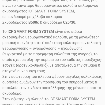
είναι το καινοτόμο θερμομονωτικό καλούπι οπλισμένου
σκυροδέματος ICF SMART FORM SYSTEM,
σε συνδυασμό με χάλυβα οπλισμού
Σκυροδέματος
B500c
& σκυρόδεμα
C25/30
.
Το
ICF SMART FORM SYSTEM
είναι ένα ειδικά
σχεδιασμένο θερμομονωτικό καλούπι, με τη μεγαλύτερη
μοριακή πυκνότητα, κατ’ επέκταση καλύτερο συντελεστή
θερμομόνωσης – υγρομόνωσης – ηχομόνωσης
(συγκριτικά με τα παρεμφερή καλούπια της αγορας), το
οποίο έχει σε όλη την περίμετρο του κάθετες προεξοχές-
εσοχές (αρσενικό-θηλυκό), με αποτέλεσμα την στιβαρή &
στεγανή συναρμογή τους.
Στην εσωτερική του πλευρά φέρουν μεγάλες αυλακώσεις
οι οποίες αυξάνουν την πρόσφυση του σκυροδέματος &
αποκλείει τον κίνδυνο αποκόλλησης της μόνωσης από το
σκυρόδεμα.
Στην εξωτερική πλευρά το ICF SMART FORM SYSTEM
φέρει μικρότερες αυλακώσεις για καλύτερη πρόσφυση