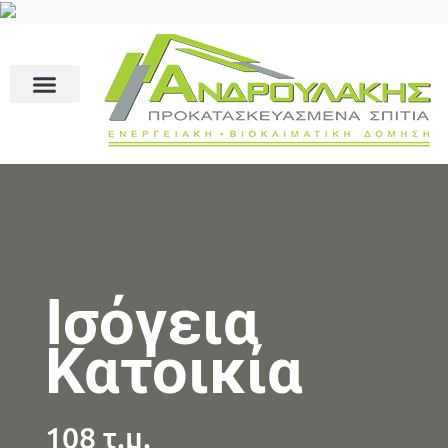
Ισόγεια
Κατοικία
108 τ.μ.