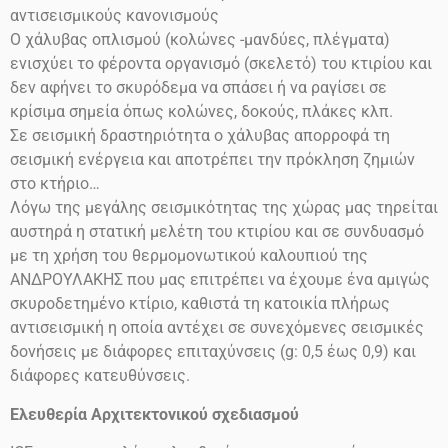
αντισεισμικούς κανονισμούς
Ο χάλυβας οπλισμού (κολώνες -μανδύες, πλέγματα)
ενισχύει το φέροντα οργανισμό (σκελετό) του κτιρίου και
δεν αφήνει το σκυρόδεμα να σπάσει ή να ραγίσει σε
κρίσιμα σημεία όπως κολώνες, δοκούς, πλάκες κλπ.
Σε σεισμική δραστηριότητα ο χάλυβας απορροφά τη
σεισμική ενέργεια και αποτρέπει την πρόκληση ζημιών
στο
κτήριο…
Λόγω της μεγάλης σεισμικότητας της χώρας μας τηρείται
αυστηρά η στατική μελέτη του κτιρίου και σε συνδυασμό
με τη χρήση του θερμομονωτικού καλουπιού της
ΑΝΔΡΟΥΛΑΚΗΣ που μας επιτρέπει να έχουμε ένα αμιγώς
σκυροδετημένο κτίριο, καθιστά τη κατοικία πλήρως
αντισεισμική η οποία αντέχει σε συνεχόμενες σεισμικές
δονήσεις
με διάφορες επιταχύνσεις
(g: 0,5 έως 0,9)
και
διάφορες κατευθύνσεις.
Ελευθερία Αρχιτεκτονικού σχεδιασμού