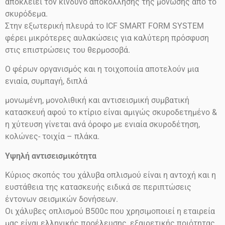
αποκλείει τον κίνδυνο αποκόλλησης της μόνωσης από το
σκυρόδεμα.
Στην εξωτερική πλευρά το ICF SMART FORM SYSTEM
φέρει μικρότερες αυλακώσεις για καλύτερη πρόσφυση
στις επιστρώσεις του θερμοσοβά.
Ο φέρων οργανισμός και η τοιχοποιία αποτελούν μια
ενιαία, συμπαγή, διπλά
μονωμένη, μονολιθική και αντισεισμική συμβατική
κατασκευή αφού το κτίριο είναι αμιγώς σκυροδετημένο &
η χύτευση γίνεται ανά όροφο με ενιαία σκυροδέτηση,
κολώνες- τοιχία – πλάκα.
Υψηλή αντισεισμικότητα
Κύριος σκοπός του χάλυβα οπλισμού είναι η αντοχή και η
ευστάθεια της κατασκευής ειδικά σε περιπτώσεις
έντονων σεισμικών δονήσεων.
Οι χάλυβες οπλισμού
Β500
c
που χρησιμοποιεί η εταιρεία
μας είναι ελληνικής προέλευσης, εξαιρετικής ποιότητας,