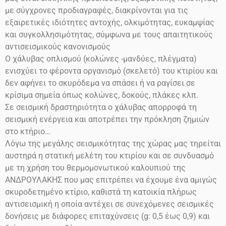
με σύγχρονες προδιαγραφές, διακρίνονται για τις
εξαιρετικές ιδιότητες αντοχής, ολκιμότητας, ευκαμψίας
και συγκολλησιμότητας, σύμφωνα με τους απαιτητικούς
αντισεισμικούς κανονισμούς
Ο χάλυβας οπλισμού (κολώνες -μανδύες, πλέγματα)
ενισχύει το φέροντα οργανισμό (σκελετό) του κτιρίου και
δεν αφήνει το σκυρόδεμα να σπάσει ή να ραγίσει σε
κρίσιμα σημεία όπως κολώνες, δοκούς, πλάκες κλπ.
Σε σεισμική δραστηριότητα ο χάλυβας απορροφά τη
σεισμική ενέργεια και αποτρέπει την πρόκληση ζημιών
στο
κτήριο…
Λόγω της μεγάλης σεισμικότητας της χώρας μας τηρείται
αυστηρά η στατική μελέτη του κτιρίου και σε συνδυασμό
με τη χρήση του θερμομονωτικού καλουπιού της
ΑΝΔΡΟΥΛΑΚΗΣ που μας επιτρέπει να έχουμε ένα αμιγώς
σκυροδετημένο κτίριο, καθιστά τη κατοικία πλήρως
αντισεισμική η οποία αντέχει σε συνεχόμενες σεισμικές
δονήσεις
με διάφορες επιταχύνσεις
(g: 0,5 έως 0,9)
και