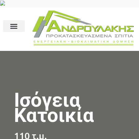
Ισόγεια
Κατοικία
110 τ.μ.