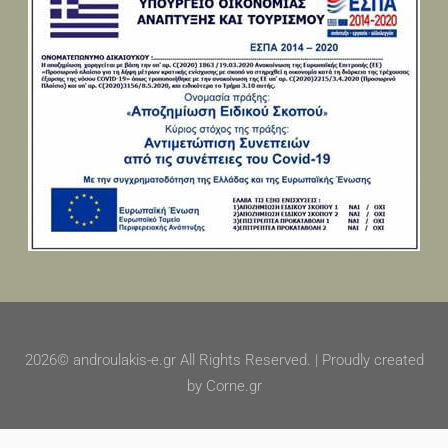
2026© androulakis-e.gr All Rights Reserved. | Proudly created
by Corne.gr