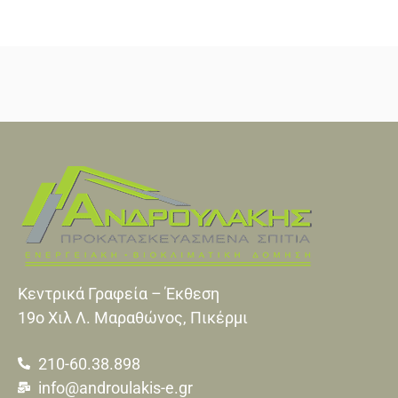
Κεντρικά Γραφεία – Έκθεση
19o Xιλ Λ. Μαραθώνος, Πικέρμι
210-60.38.898
info@androulakis-e.gr