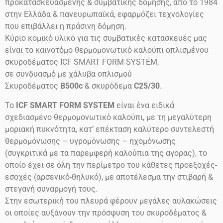
προκατασκευασμένης & συμβατικής δόμησης, απο το 1984
στην Ελλάδα & πανευρωπαϊκά, εφαρμόζει τεχνολογίες
που επιβάλλει η πράσινη δόμηση.
Κύριο κομικό υλικό για τις συμβατικές κατασκευές μας
είναι το καινοτόμο θερμομονωτικό καλούπι οπλισμένου
σκυροδέματος ICF SMART FORM SYSTEM,
σε συνδυασμό με χάλυβα οπλισμού
Σκυροδέματος
B500c
& σκυρόδεμα
C25/30
.
Το
ICF SMART FORM SYSTEM
είναι ένα ειδικά
σχεδιασμένο θερμομονωτικό καλούπι, με τη μεγαλύτερη
μοριακή πυκνότητα, κατ’ επέκταση καλύτερο συντελεστή
θερμομόνωσης – υγρομόνωσης – ηχομόνωσης
(συγκριτικά με τα παρεμφερή καλούπια της αγορας), το
οποίο έχει σε όλη την περίμετρο του κάθετες προεξοχές-
εσοχές (αρσενικό-θηλυκό), με αποτέλεσμα την στιβαρή &
στεγανή συναρμογή τους.
Στην εσωτερική του πλευρά φέρουν μεγάλες αυλακώσεις
οι οποίες αυξάνουν την πρόσφυση του σκυροδέματος &