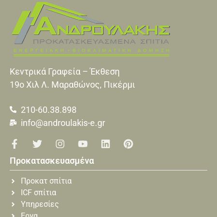
Κεντρικά Γραφεία – Έκθεση
19o Xιλ Λ. Μαραθώνος, Πικέρμι
210-60.38.898
info@androulakis-e.gr
Προκατασκευασμένα
Προκατ σπίτια
ICF σπίτια
Υπηρεσίες
Εργα