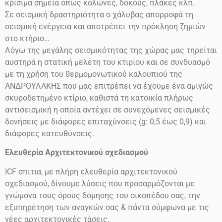
κρίσιμα σημεία όπως κολώνες, δοκούς, πλάκες κλπ.
Σε σεισμική δραστηριότητα ο χάλυβας απορροφά τη
σεισμική ενέργεια και αποτρέπει την πρόκληση ζημιών
στο
κτήριο…
Λόγω της μεγάλης σεισμικότητας της χώρας μας τηρείται
αυστηρά η στατική μελέτη του κτιρίου και σε συνδυασμό
με τη χρήση του θερμομονωτικού καλουπιού της
ΑΝΔΡΟΥΛΑΚΗΣ που μας επιτρέπει να έχουμε ένα αμιγώς
σκυροδετημένο κτίριο, καθιστά τη κατοικία πλήρως
αντισεισμική η οποία αντέχει σε συνεχόμενες σεισμικές
δονήσεις
με διάφορες επιταχύνσεις
(g: 0,5 έως 0,9)
και
διάφορες κατευθύνσεις.
Ελευθερία Αρχιτεκτονικού σχεδιασμού
ICF
σπιτια, με πλήρη ελευθερία αρχιτεκτονικού
σχεδιασμού, δίνουμε λύσεις που προσαρμόζονται με
γνώμονα τους όρους δόμησης του οικοπέδου σας, την
εξυπηρέτηση των αναγκών σας & πάντα σύμφωνα με τις
νέες αρχιτεκτονικές τάσεις.