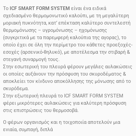
Το
ICF SMART FORM SYSTEM
είναι ένα ειδικά
σχεδιασμένο θερμομονωτικό καλούπι, με τη μεγαλύτερη
μοριακή πυκνότητα, κατ’ επέκταση καλύτερο συντελεστή
θερμομόνωσης – υγρομόνωσης – ηχομόνωσης
(συγκριτικά με τα παρεμφερή καλούπια της αγορας), το
οποίο έχει σε όλη την περίμετρο του κάθετες προεξοχές-
εσοχές (αρσενικό-θηλυκό), με αποτέλεσμα την στιβαρή &
στεγανή συναρμογή τους.
Στην εσωτερική του πλευρά φέρουν μεγάλες αυλακώσεις
οι οποίες αυξάνουν την πρόσφυση του σκυροδέματος &
αποκλείει τον κίνδυνο αποκόλλησης της μόνωσης από το
σκυρόδεμα.
Στην εξωτερική πλευρά το ICF SMART FORM SYSTEM
φέρει μικρότερες αυλακώσεις για καλύτερη πρόσφυση
στις επιστρώσεις του θερμοσοβά.
Ο φέρων οργανισμός και η τοιχοποιία αποτελούν μια
ενιαία, συμπαγή, διπλά