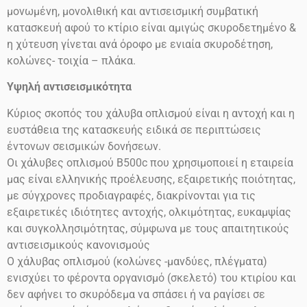
μονωμένη, μονολιθική και αντισεισμική συμβατική
κατασκευή αφού το κτίριο είναι αμιγώς σκυροδετημένο &
η χύτευση γίνεται ανά όροφο με ενιαία σκυροδέτηση,
κολώνες- τοιχία – πλάκα.
Υψηλή αντισεισμικότητα
Κύριος σκοπός του χάλυβα οπλισμού είναι η αντοχή και η
ευστάθεια της κατασκευής ειδικά σε περιπτώσεις
έντονων σεισμικών δονήσεων.
Οι χάλυβες οπλισμού
Β500
c
που χρησιμοποιεί η εταιρεία
μας είναι ελληνικής προέλευσης, εξαιρετικής ποιότητας,
με σύγχρονες προδιαγραφές, διακρίνονται για τις
εξαιρετικές ιδιότητες αντοχής, ολκιμότητας, ευκαμψίας
και συγκολλησιμότητας, σύμφωνα με τους απαιτητικούς
αντισεισμικούς κανονισμούς
Ο χάλυβας οπλισμού (κολώνες -μανδύες, πλέγματα)
ενισχύει το φέροντα οργανισμό (σκελετό) του κτιρίου και
δεν αφήνει το σκυρόδεμα να σπάσει ή να ραγίσει σε