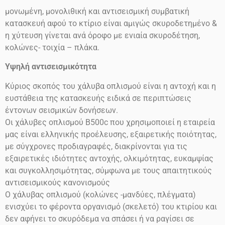
μονωμένη, μονολιθική και αντισεισμική συμβατική
κατασκευή αφού το κτίριο είναι αμιγώς σκυροδετημένο &
η χύτευση γίνεται ανά όροφο με ενιαία σκυροδέτηση,
κολώνες- τοιχία – πλάκα.
Υψηλή αντισεισμικότητα
Κύριος σκοπός του χάλυβα οπλισμού είναι η αντοχή και η
ευστάθεια της κατασκευής ειδικά σε περιπτώσεις
έντονων σεισμικών δονήσεων.
Οι χάλυβες οπλισμού
Β500
c
που χρησιμοποιεί η εταιρεία
μας είναι ελληνικής προέλευσης, εξαιρετικής ποιότητας,
με σύγχρονες προδιαγραφές, διακρίνονται για τις
εξαιρετικές ιδιότητες αντοχής, ολκιμότητας, ευκαμψίας
και συγκολλησιμότητας, σύμφωνα με τους απαιτητικούς
αντισεισμικούς κανονισμούς
Ο χάλυβας οπλισμού (κολώνες -μανδύες, πλέγματα)
ενισχύει το φέροντα οργανισμό (σκελετό) του κτιρίου και
δεν αφήνει το σκυρόδεμα να σπάσει ή να ραγίσει σε