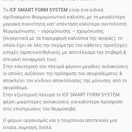
Το
ICF SMART FORM SYSTEM
είναι ένα ειδικά
σχεδιασμένο θερμομονωτικό καλούπι, με τη μεγαλύτερη
μοριακή πυκνότητα, κατ’ επέκταση καλύτερο συντελεστή
θερμομόνωσης – υγρομόνωσης – ηχομόνωσης
(συγκριτικά με τα παρεμφερή καλούπια της αγορας), το
οποίο έχει σε όλη την περίμετρο του κάθετες προεξοχές-
εσοχές (αρσενικό-θηλυκό), με αποτέλεσμα την στιβαρή &
στεγανή συναρμογή τους.
Στην εσωτερική του πλευρά φέρουν μεγάλες αυλακώσεις
οι οποίες αυξάνουν την πρόσφυση του σκυροδέματος &
αποκλείει τον κίνδυνο αποκόλλησης της μόνωσης από το
σκυρόδεμα.
Στην εξωτερική πλευρά το ICF SMART FORM SYSTEM
φέρει μικρότερες αυλακώσεις για καλύτερη πρόσφυση
στις επιστρώσεις του θερμοσοβά.
Ο φέρων οργανισμός και η τοιχοποιία αποτελούν μια
ενιαία, συμπαγή, διπλά