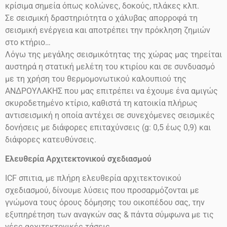
κρίσιμα σημεία όπως κολώνες, δοκούς, πλάκες κλπ.
Σε σεισμική δραστηριότητα ο χάλυβας απορροφά τη
σεισμική ενέργεια και αποτρέπει την πρόκληση ζημιών
στο
κτήριο…
Λόγω της μεγάλης σεισμικότητας της χώρας μας τηρείται
αυστηρά η στατική μελέτη του κτιρίου και σε συνδυασμό
με τη χρήση του θερμομονωτικού καλουπιού της
ΑΝΔΡΟΥΛΑΚΗΣ που μας επιτρέπει να έχουμε ένα αμιγώς
σκυροδετημένο κτίριο, καθιστά τη κατοικία πλήρως
αντισεισμική η οποία αντέχει σε συνεχόμενες σεισμικές
δονήσεις
με διάφορες επιταχύνσεις
(g: 0,5 έως 0,9)
και
διάφορες κατευθύνσεις.
Ελευθερία Αρχιτεκτονικού σχεδιασμού
ICF
σπιτια, με πλήρη ελευθερία αρχιτεκτονικού
σχεδιασμού, δίνουμε λύσεις που προσαρμόζονται με
γνώμονα τους όρους δόμησης του οικοπέδου σας, την
εξυπηρέτηση των αναγκών σας & πάντα σύμφωνα με τις
νέες αρχιτεκτονικές τάσεις.