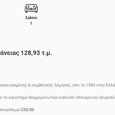
Σαλόνι
1
άνειας 128,93 τ.μ.
ασκευασμένης & συμβατικής δόμησης, απο το 1984 στην Ελλ
ίναι το καινοτόμο θερμομονωτικό καλούπι οπλισμένου σκυρο
σκυρόδεμα
C25/30
.