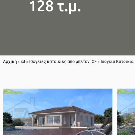
128 τ.μ.
Αρχική
»
icf
»
Ισόγειες κατοικίες απο μπετόν ICF
»
Ισόγεια Κατοικία 