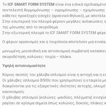
Το
ICF SMART FORM SYSTEM
είναι ένα ειδικά σχεδιασμέν
συντελεστή θερμομόνωσης – υγρομόνωσης – ηχομόνωσης (συ
κάθετες προεξοχές-εσοχές (αρσενικό-θηλυκό), με αποτέλε
Στην εσωτερική του πλευρά φέρουν μεγάλες αυλακώσεις ο
της μόνωσης από το σκυρόδεμα.
Στην εξωτερική πλευρά το ICF SMART FORM SYSTEM φέρει
Ο φέρων οργανισμός και η τοιχοποιία αποτελούν μια ενιαία
μονωμένη, μονολιθική και αντισεισμική συμβατική κατασκευ
σκυροδέτηση, κολώνες- τοιχία – πλάκα.
Υψηλή αντισεισμικότητα
Κύριος σκοπός του χάλυβα οπλισμού είναι η αντοχή και η 
Οι χάλυβες οπλισμού
Β500
c
που χρησιμοποιεί η εταιρεία μ
διακρίνονται για τις εξαιρετικές ιδιότητες αντοχής, ολκι
κανονισμούς
Ο χάλυβας οπλισμού (κολώνες -μανδύες, πλέγματα) ενισχύει
ραγίσει σε κρίσιμα σημεία όπως κολώνες, δοκούς, πλάκες 