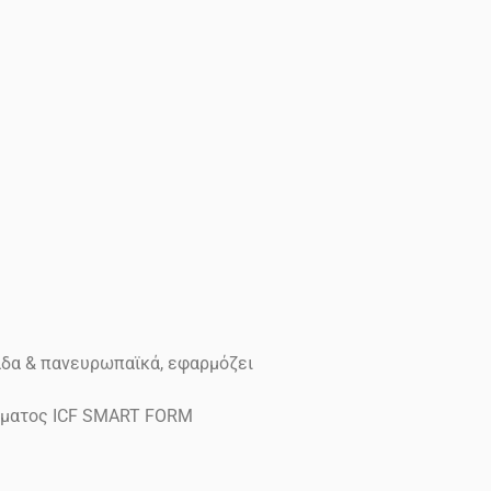
άδα & πανευρωπαϊκά, εφαρμόζει
δέματος ICF SMART FORM