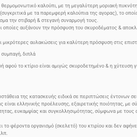
ο θερμομονωτικό καλούπι, με τη μεγαλύτερη μοριακή πυκνότη
γκριτικά με τα παρεμφερή καλούπια της αγορας), το οποίο 
σμα την στιβαρή & στεγανή συναρμογή τους.
ι οποίες αυξάνουν την πρόσφυση του σκυροδέματος & αποκλ
 μικρότερες αυλακώσεις για καλύτερη πρόσφυση στις επιστ
, συμπαγή, διπλά
ή αφού το κτίριο είναι αμιγώς σκυροδετημένο & η χύτευση γί
ευστάθεια της κατασκευής ειδικά σε περιπτώσεις έντονων σ
ας είναι ελληνικής προέλευσης, εξαιρετικής ποιότητας, με 
μότητας, ευκαμψίας και συγκολλησιμότητας, σύμφωνα με τους
 το φέροντα οργανισμό (σκελετό) του κτιρίου και δεν αφήνε
κλπ.