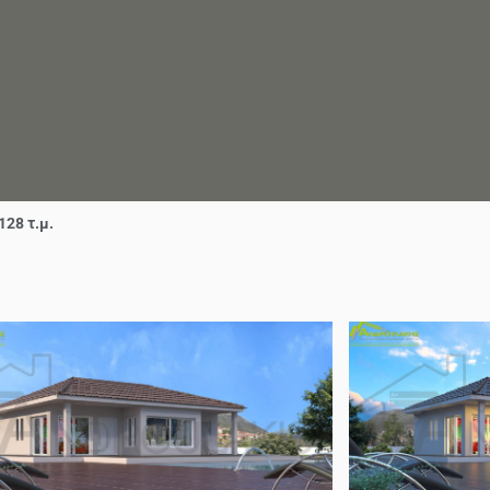
128 τ.μ.