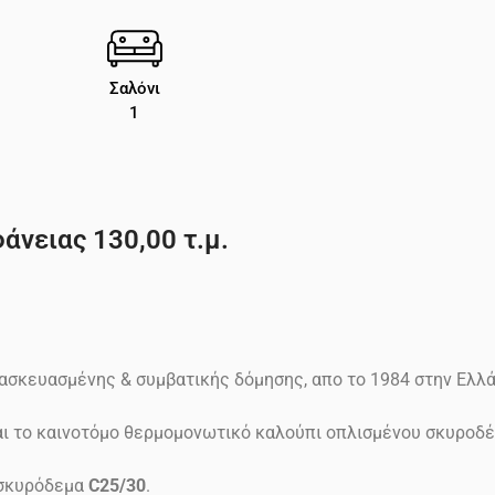
Σαλόνι
1
άνειας 130,00 τ.μ.
ασκευασμένης & συμβατικής δόμησης, απο το 1984 στην Ελλ
ίναι το καινοτόμο θερμομονωτικό καλούπι οπλισμένου σκυρο
σκυρόδεμα
C25/30
.