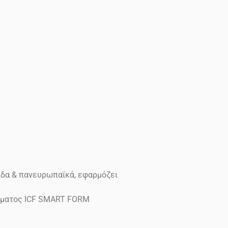
άδα & πανευρωπαϊκά, εφαρμόζει
δέματος ICF SMART FORM