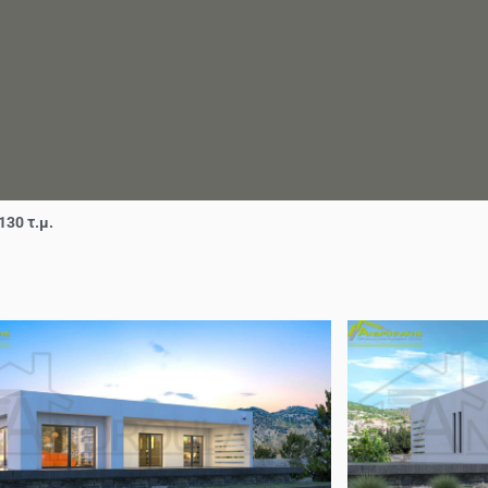
130 τ.μ.