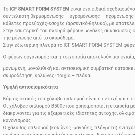
Το
ICF SMART FORM SYSTEM
είναι ένα ειδικά σχεδιασμέν
συντελεστή θερμομόνωσης – υγρομόνωσης – ηχομόνωσης (συ
κάθετες προεξοχές-εσοχές (αρσενικό-θηλυκό), με αποτέλε
Στην εσωτερική του πλευρά φέρουν μεγάλες αυλακώσεις ο
της μόνωσης από το σκυρόδεμα.
Στην εξωτερική πλευρά το ICF SMART FORM SYSTEM φέρει
Ο φέρων οργανισμός και η τοιχοποιία αποτελούν μια ενιαία
μονωμένη, μονολιθική και αντισεισμική συμβατική κατασκευ
σκυροδέτηση, κολώνες- τοιχία – πλάκα.
Υψηλή αντισεισμικότητα
Κύριος σκοπός του χάλυβα οπλισμού είναι η αντοχή και η 
Οι χάλυβες οπλισμού
Β500
c
που χρησιμοποιεί η εταιρεία μ
διακρίνονται για τις εξαιρετικές ιδιότητες αντοχής, ολκι
κανονισμούς
Ο χάλυβας οπλισμού (κολώνες -μανδύες, πλέγματα) ενισχύει
ραγίσει σε κρίσιμα σημεία όπως κολώνες, δοκούς, πλάκες 