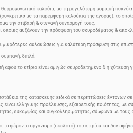
ο θερμομονωτικό καλούπι, με τη μεγαλύτερη μοριακή πυκνότη
γκριτικά με τα παρεμφερή καλούπια της αγορας), το οποίο 
σμα την στιβαρή & στεγανή συναρμογή τους.
ι οποίες αυξάνουν την πρόσφυση του σκυροδέματος & αποκλ
 μικρότερες αυλακώσεις για καλύτερη πρόσφυση στις επιστ
, συμπαγή, διπλά
ή αφού το κτίριο είναι αμιγώς σκυροδετημένο & η χύτευση γί
ευστάθεια της κατασκευής ειδικά σε περιπτώσεις έντονων σ
ας είναι ελληνικής προέλευσης, εξαιρετικής ποιότητας, με 
μότητας, ευκαμψίας και συγκολλησιμότητας, σύμφωνα με τους
 το φέροντα οργανισμό (σκελετό) του κτιρίου και δεν αφήνε
κλπ.