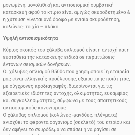
μονωμένη, μονολιθική και αντισεισμική συμβατική
κατασκευή αφού το κτίριο είναι αμιγώς σκυροδετημένο &
η χύτευση γίνεται ανά όροφο με ενιαία σκυροδέτηση,
κολώνες- τοιχία – πλάκα.
Υψηλή αντισεισμικότητα
Κύριος σκοπός του χάλυβα οπλισμού είναι η αντοχή και η
ευστάθεια της κατασκευής ειδικά σε περιπτώσεις
έντονων σεισμικών δονήσεων.
Οι χάλυβες οπλισμού
Β500
c
που χρησιμοποιεί η εταιρεία
μας είναι ελληνικής προέλευσης, εξαιρετικής ποιότητας,
με σύγχρονες προδιαγραφές, διακρίνονται για τις
εξαιρετικές ιδιότητες αντοχής, ολκιμότητας, ευκαμψίας
και συγκολλησιμότητας, σύμφωνα με τους απαιτητικούς
αντισεισμικούς κανονισμούς
Ο χάλυβας οπλισμού (κολώνες -μανδύες, πλέγματα)
ενισχύει το φέροντα οργανισμό (σκελετό) του κτιρίου και
δεν αφήνει το σκυρόδεμα να σπάσει ή να ραγίσει σε