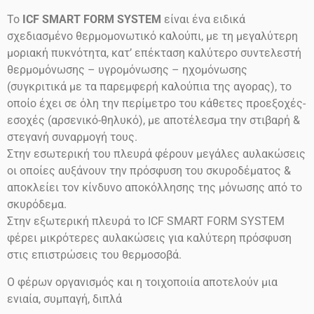
Το
ICF SMART FORM SYSTEM
είναι ένα ειδικά
σχεδιασμένο θερμομονωτικό καλούπι, με τη μεγαλύτερη
μοριακή πυκνότητα, κατ’ επέκταση καλύτερο συντελεστή
θερμομόνωσης – υγρομόνωσης – ηχομόνωσης
(συγκριτικά με τα παρεμφερή καλούπια της αγορας), το
οποίο έχει σε όλη την περίμετρο του κάθετες προεξοχές-
εσοχές (αρσενικό-θηλυκό), με αποτέλεσμα την στιβαρή &
στεγανή συναρμογή τους.
Στην εσωτερική του πλευρά φέρουν μεγάλες αυλακώσεις
οι οποίες αυξάνουν την πρόσφυση του σκυροδέματος &
αποκλείει τον κίνδυνο αποκόλλησης της μόνωσης από το
σκυρόδεμα.
Στην εξωτερική πλευρά το ICF SMART FORM SYSTEM
φέρει μικρότερες αυλακώσεις για καλύτερη πρόσφυση
στις επιστρώσεις του θερμοσοβά.
Ο φέρων οργανισμός και η τοιχοποιία αποτελούν μια
ενιαία, συμπαγή, διπλά