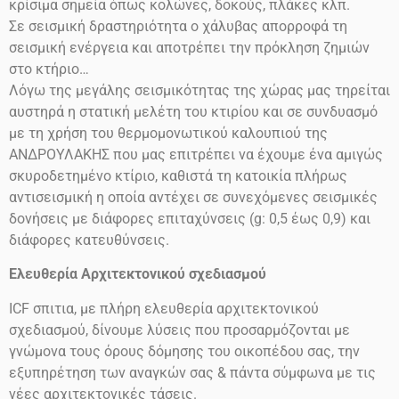
κρίσιμα σημεία όπως κολώνες, δοκούς, πλάκες κλπ.
Σε σεισμική δραστηριότητα ο χάλυβας απορροφά τη
σεισμική ενέργεια και αποτρέπει την πρόκληση ζημιών
στο
κτήριο…
Λόγω της μεγάλης σεισμικότητας της χώρας μας τηρείται
αυστηρά η στατική μελέτη του κτιρίου και σε συνδυασμό
με τη χρήση του θερμομονωτικού καλουπιού της
ΑΝΔΡΟΥΛΑΚΗΣ που μας επιτρέπει να έχουμε ένα αμιγώς
σκυροδετημένο κτίριο, καθιστά τη κατοικία πλήρως
αντισεισμική η οποία αντέχει σε συνεχόμενες σεισμικές
δονήσεις
με διάφορες επιταχύνσεις
(g: 0,5 έως 0,9)
και
διάφορες κατευθύνσεις.
Ελευθερία Αρχιτεκτονικού σχεδιασμού
ICF
σπιτια, με πλήρη ελευθερία αρχιτεκτονικού
σχεδιασμού, δίνουμε λύσεις που προσαρμόζονται με
γνώμονα τους όρους δόμησης του οικοπέδου σας, την
εξυπηρέτηση των αναγκών σας & πάντα σύμφωνα με τις
νέες αρχιτεκτονικές τάσεις.