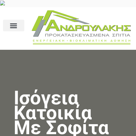
Ισόγεια
Κατοικία
Με Σοφίτα