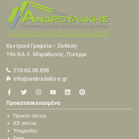
Κεντρικά Γραφεία – Έκθεση
19o Xιλ Λ. Μαραθώνος, Πικέρμι
210-60.38.898
info@androulakis-e.gr
Προκατασκευασμένα
Προκατ σπίτια
ICF σπίτια
Υπηρεσίες
Εργα