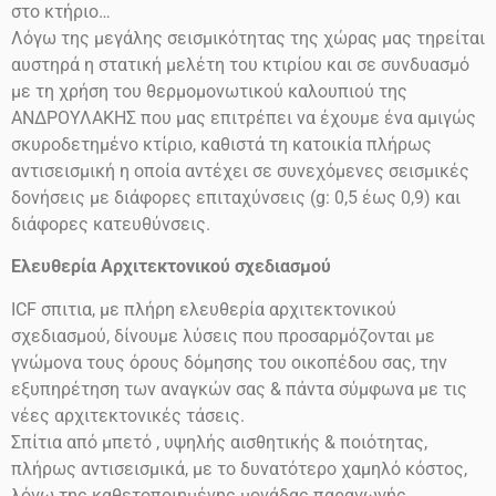
στο
κτήριο…
Λόγω της μεγάλης σεισμικότητας της χώρας μας τηρείται
αυστηρά η στατική μελέτη του κτιρίου και σε συνδυασμό
με τη χρήση του θερμομονωτικού καλουπιού της
ΑΝΔΡΟΥΛΑΚΗΣ που μας επιτρέπει να έχουμε ένα αμιγώς
σκυροδετημένο κτίριο, καθιστά τη κατοικία πλήρως
αντισεισμική η οποία αντέχει σε συνεχόμενες σεισμικές
δονήσεις
με διάφορες επιταχύνσεις
(g: 0,5 έως 0,9)
και
διάφορες κατευθύνσεις.
Ελευθερία Αρχιτεκτονικού σχεδιασμού
ICF
σπιτια, με πλήρη ελευθερία αρχιτεκτονικού
σχεδιασμού, δίνουμε λύσεις που προσαρμόζονται με
γνώμονα τους όρους δόμησης του οικοπέδου σας, την
εξυπηρέτηση των αναγκών σας & πάντα σύμφωνα με τις
νέες αρχιτεκτονικές τάσεις.
Σπίτια από μπετό , υψηλής αισθητικής & ποιότητας,
πλήρως αντισεισμικά, με το δυνατότερο χαμηλό κόστος,
λόγω της καθετοποιημένης μονάδας παραγωγής