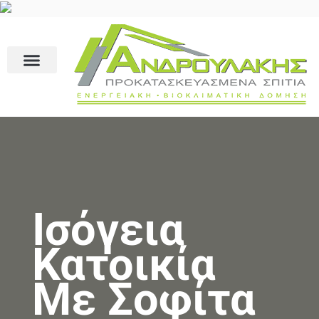
Ισόγεια
Κατοικία
Με Σοφίτα