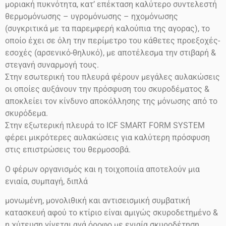
μοριακή πυκνότητα, κατ’ επέκταση καλύτερο συντελεστή
θερμομόνωσης – υγρομόνωσης – ηχομόνωσης
(συγκριτικά με τα παρεμφερή καλούπια της αγορας), το
οποίο έχει σε όλη την περίμετρο του κάθετες προεξοχές-
εσοχές (αρσενικό-θηλυκό), με αποτέλεσμα την στιβαρή &
στεγανή συναρμογή τους.
Στην εσωτερική του πλευρά φέρουν μεγάλες αυλακώσεις
οι οποίες αυξάνουν την πρόσφυση του σκυροδέματος &
αποκλείει τον κίνδυνο αποκόλλησης της μόνωσης από το
σκυρόδεμα.
Στην εξωτερική πλευρά το ICF SMART FORM SYSTEM
φέρει μικρότερες αυλακώσεις για καλύτερη πρόσφυση
στις επιστρώσεις του θερμοσοβά.
Ο φέρων οργανισμός και η τοιχοποιία αποτελούν μια
ενιαία, συμπαγή, διπλά
μονωμένη, μονολιθική και αντισεισμική συμβατική
κατασκευή αφού το κτίριο είναι αμιγώς σκυροδετημένο &
η χύτευση γίνεται ανά όροφο με ενιαία σκυροδέτηση,