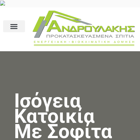
Ισόγεια
Κατοικία
Με Σοφίτα