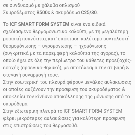
σε συνδυασμό με χάλυβα οπλισμού
Σκυροδέματος
B500c
& σκυρόδεμα
C25/30
.
Το
ICF SMART FORM SYSTEM
είναι ένα ειδικά
σχεδιασμένο θερμομονωτικό καλούπι, με τη μεγαλύτερη
μοριακή πυκνότητα, κατ’ επέκταση καλύτερο συντελεστή
θερμομόνωσης – υγρομόνωσης – ηχομόνωσης
(συγκριτικά με τα παρεμφερή καλούπια της αγορας), το
οποίο έχει σε όλη την περίμετρο του κάθετες προεξοχές-
εσοχές (αρσενικό-θηλυκό), με αποτέλεσμα την στιβαρή &
στεγανή συναρμογή τους.
Στην εσωτερική του πλευρά φέρουν μεγάλες αυλακώσεις
οι οποίες αυξάνουν την πρόσφυση του σκυροδέματος &
αποκλείει τον κίνδυνο αποκόλλησης της μόνωσης από το
σκυρόδεμα.
Στην εξωτερική πλευρά το ICF SMART FORM SYSTEM
φέρει μικρότερες αυλακώσεις για καλύτερη πρόσφυση
στις επιστρώσεις του θερμοσοβά.