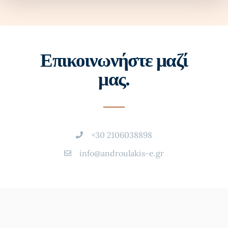
Επικοινωνήστε μαζί
μας.
+30 2106038898
info@androulakis-e.gr