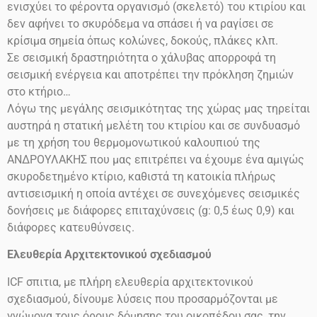
ενισχύει το φέροντα οργανισμό (σκελετό) του κτιρίου και
δεν αφήνει το σκυρόδεμα να σπάσει ή να ραγίσει σε
κρίσιμα σημεία όπως κολώνες, δοκούς, πλάκες κλπ.
Σε σεισμική δραστηριότητα ο χάλυβας απορροφά τη
σεισμική ενέργεια και αποτρέπει την πρόκληση ζημιών
στο
κτήριο…
Λόγω της μεγάλης σεισμικότητας της χώρας μας τηρείται
αυστηρά η στατική μελέτη του κτιρίου και σε συνδυασμό
με τη χρήση του θερμομονωτικού καλουπιού της
ΑΝΔΡΟΥΛΑΚΗΣ που μας επιτρέπει να έχουμε ένα αμιγώς
σκυροδετημένο κτίριο, καθιστά τη κατοικία πλήρως
αντισεισμική η οποία αντέχει σε συνεχόμενες σεισμικές
δονήσεις
με διάφορες επιταχύνσεις
(g: 0,5 έως 0,9)
και
διάφορες κατευθύνσεις.
Ελευθερία Αρχιτεκτονικού σχεδιασμού
ICF
σπιτια, με πλήρη ελευθερία αρχιτεκτονικού
σχεδιασμού, δίνουμε λύσεις που προσαρμόζονται με
γνώμονα τους όρους δόμησης του οικοπέδου σας, την