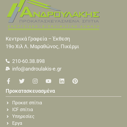
Κεντρικά Γραφεία – Έκθεση
19o Xιλ Λ. Μαραθώνος, Πικέρμι
210-60.38.898
info@androulakis-e.gr
Προκατασκευασμένα
Προκατ σπίτια
ICF σπίτια
Υπηρεσίες
Εργα