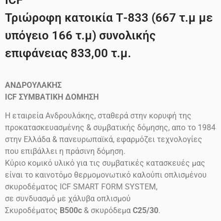
ICF
Τριώροφη κατοικία Τ-833 (667 τ.μ με
υπόγειο 166 τ.μ) συνολικής
επιφάνειας 833,00 τ.μ.
ΑΝΔΡΟΥΛΑΚΗΣ
ICF
ΣΥΜΒΑΤΙΚΗ ΔΟΜΗΣΗ
Η εταιρεία Ανδρουλάκης, σταθερά στην κορυφή της
προκατασκευασμένης & συμβατικής δόμησης, απο το 1984
στην Ελλάδα & πανευρωπαϊκά, εφαρμόζει τεχνολογίες
που επιβάλλει η πράσινη δόμηση.
Κύριο κομικό υλικό για τις συμβατικές κατασκευές μας
είναι το καινοτόμο θερμομονωτικό καλούπι οπλισμένου
σκυροδέματος ICF SMART FORM SYSTEM,
σε συνδυασμό με χάλυβα οπλισμού
Σκυροδέματος
B500c
& σκυρόδεμα
C25/30
.