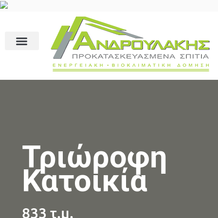
Τριώροφη
Κατοικία
833 τ.μ.