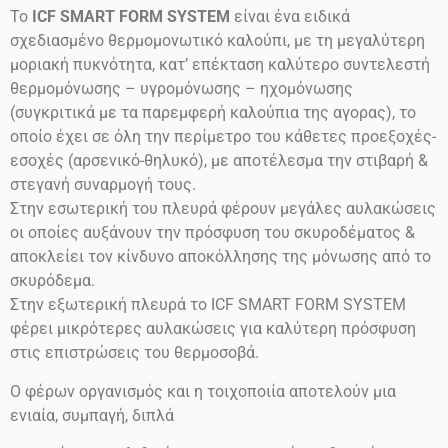
Το
ICF SMART FORM SYSTEM
είναι ένα ειδικά
σχεδιασμένο θερμομονωτικό καλούπι, με τη μεγαλύτερη
μοριακή πυκνότητα, κατ’ επέκταση καλύτερο συντελεστή
θερμομόνωσης – υγρομόνωσης – ηχομόνωσης
(συγκριτικά με τα παρεμφερή καλούπια της αγορας), το
οποίο έχει σε όλη την περίμετρο του κάθετες προεξοχές-
εσοχές (αρσενικό-θηλυκό), με αποτέλεσμα την στιβαρή &
στεγανή συναρμογή τους.
Στην εσωτερική του πλευρά φέρουν μεγάλες αυλακώσεις
οι οποίες αυξάνουν την πρόσφυση του σκυροδέματος &
αποκλείει τον κίνδυνο αποκόλλησης της μόνωσης από το
σκυρόδεμα.
Στην εξωτερική πλευρά το ICF SMART FORM SYSTEM
φέρει μικρότερες αυλακώσεις για καλύτερη πρόσφυση
στις επιστρώσεις του θερμοσοβά.
Ο φέρων οργανισμός και η τοιχοποιία αποτελούν μια
ενιαία, συμπαγή, διπλά