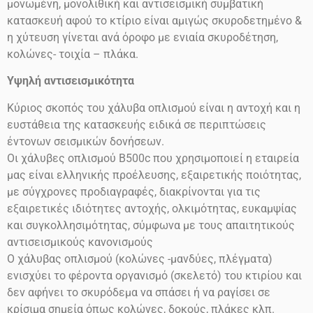
μονωμένη, μονολιθική και αντισεισμική συμβατική
κατασκευή αφού το κτίριο είναι αμιγώς σκυροδετημένο &
η χύτευση γίνεται ανά όροφο με ενιαία σκυροδέτηση,
κολώνες- τοιχία – πλάκα.
Υψηλή αντισεισμικότητα
Κύριος σκοπός του χάλυβα οπλισμού είναι η αντοχή και η
ευστάθεια της κατασκευής ειδικά σε περιπτώσεις
έντονων σεισμικών δονήσεων.
Οι χάλυβες οπλισμού
Β500
c
που χρησιμοποιεί η εταιρεία
μας είναι ελληνικής προέλευσης, εξαιρετικής ποιότητας,
με σύγχρονες προδιαγραφές, διακρίνονται για τις
εξαιρετικές ιδιότητες αντοχής, ολκιμότητας, ευκαμψίας
και συγκολλησιμότητας, σύμφωνα με τους απαιτητικούς
αντισεισμικούς κανονισμούς
Ο χάλυβας οπλισμού (κολώνες -μανδύες, πλέγματα)
ενισχύει το φέροντα οργανισμό (σκελετό) του κτιρίου και
δεν αφήνει το σκυρόδεμα να σπάσει ή να ραγίσει σε
κρίσιμα σημεία όπως κολώνες, δοκούς, πλάκες κλπ.