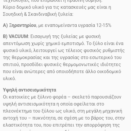
τεχνολογίες που επιβάλλει η πράσινη δόμηση.
Κύριο δομικό υλικό για τις κατασκευές μας είναι η
Σουηδική & Σκανδιναβική ξυλεία:
Α) Ξηραντηρίου
, με εναπομείναντα υγρασία 12-15%
Β) VACUUM
: Εισαγωγή της ξυλείας με φυσική
απεντόμωση χωρίς χημικό εμποτισμό. Το ξύλο είναι ένα
φυσικό υλικό, λειτουργεί ως τέλειος φυσικός ρυθμιστής
της θερμοκρασίας και της υγρασίας στο εσωτερικό του
σπιτιού, προσδίδει φυσικές θερμομονωτικές ιδιότητες
που είναι ανώτερες από οποιοδήποτε άλλο οικοδομικό
υλικό.
Υψηλή αντισεισμικότητα
Οι κατοικίες με ξύλινο φορέα – σκελετό παρουσιάζουν
υψηλή αντισεισμικότητα η οποία οφείλεται στο
πλεονέκτημα του ξύλου ως υλικό, στη μεγάλη μηχανική
αντοχή του – πυκνότητα, σε σχέση με το βάρος του, στην
ελαστικότητα του, που επιτρέπει την απορρόφηση της