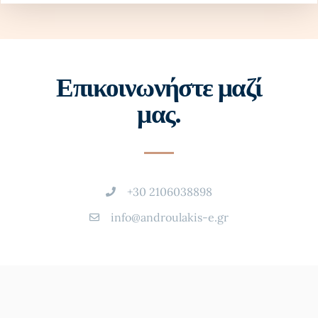
Επικοινωνήστε μαζί
μας.
+30 2106038898
info@androulakis-e.gr