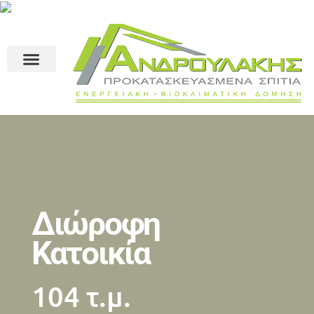
Διώροφη
Κατοικία
104 τ.μ.