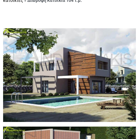
κατοικίες
»
Διώροφη Κατοικία 104 τ.μ.