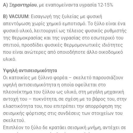
Α) Ξηραντηρίου
, με εναπομείναντα υγρασία 12-15%
Β) VACUUM
: Εισαγωγή της ξυλείας με φυσική
απεντόμωση χωρίς χημικό εμποτισμό. Το ξύλο είναι ένα
φυσικό υλικό, λειτουργεί ως τέλειος φυσικός ρυθμιστής
της θερμοκρασίας και της υγρασίας στο εσωτερικό του
σπιτιού, προσδίδει φυσικές θερμομονωτικές ιδιότητες
που είναι ανώτερες από οποιοδήποτε άλλο οικοδομικό
υλικό.
Υψηλή αντισεισμικότητα
Οι κατοικίες με ξύλινο φορέα – σκελετό παρουσιάζουν
υψηλή αντισεισμικότητα η οποία οφείλεται στο
πλεονέκτημα του ξύλου ως υλικό, στη μεγάλη μηχανική
αντοχή του – πυκνότητα, σε σχέση με το βάρος του, στην
ελαστικότητα του, που επιτρέπει την απορρόφηση της
σεισμικής φόρτισης στις συνδέσεις των στοιχείων του
σκελετού.
Επιπλέον το ξύλο δε κρατάει σεισμική μνήμη, αντέχει σε