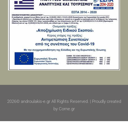
2026© androulakis-e.gr All Rights Reserved. | Proudly created
by Corne.gr