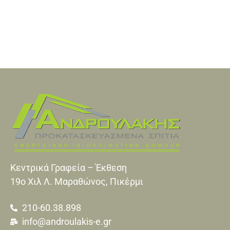
Κεντρικά Γραφεία – Έκθεση
19o Xιλ Λ. Μαραθώνος, Πικέρμι
210-60.38.898
info@androulakis-e.gr