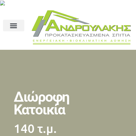
Διώροφη
Κατοικία
140 τ.μ.