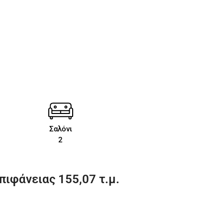
Σαλόνι
2
ιφάνειας 155,07 τ.μ.