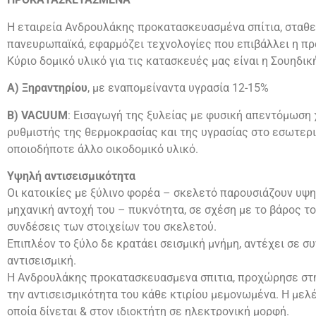
Η εταιρεία Ανδρουλάκης προκατασκευασμένα σπίτια, σταθε
πανευρωπαϊκά, εφαρμόζει τεχνολογίες που επιβάλλει η πρ
Κύριο δομικό υλικό για τις κατασκευές μας είναι η Σουηδικ
Α) Ξηραντηρίου
, με εναπομείναντα υγρασία 12-15%
Β) VACUUM
: Εισαγωγή της ξυλείας με φυσική απεντόμωση χ
ρυθμιστής της θερμοκρασίας και της υγρασίας στο εσωτερι
οποιοδήποτε άλλο οικοδομικό υλικό.
Υψηλή αντισεισμικότητα
Οι κατοικίες με ξύλινο φορέα – σκελετό παρουσιάζουν υψη
μηχανική αντοχή του – πυκνότητα, σε σχέση με το βάρος το
συνδέσεις των στοιχείων του σκελετού.
Επιπλέον το ξύλο δε κρατάει σεισμική μνήμη, αντέχει σε 
αντισεισμική.
Η Ανδρουλάκης προκατασκευασμενα σπιτια, προχώρησε στη
την αντισεισμικότητα του κάθε κτιρίου μεμονωμένα. Η μελ
οποία δίνεται & στον ιδιοκτήτη σε ηλεκτρονική μορφή.