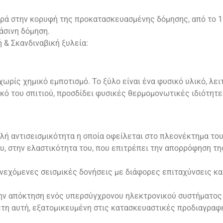
ρά στην κορυφή της προκατασκευασμένης δόμησης, από το 1
άσινη δόμηση.
ή & Σκανδιναβική ξυλεία:
ωρίς χημικό εμποτισμό. Το ξύλο είναι ένα φυσικό υλικό, λε
κό του σπιτιού, προσδίδει φυσικές θερμομονωτικές ιδιότητ
λή αντισεισμικότητα η οποία οφείλεται στο πλεονέκτημα του
υ, στην ελαστικότητα του, που επιτρέπει την απορρόφηση τη
συνεχόμενες σεισμικές δονήσεις με διάφορες επιταχύνσεις κ
ν απόκτηση ενός υπερσύγχρονου ηλεκτρονικού συστήματος 
έτη αυτή, εξατομικευμένη στις κατασκευαστικές προδιαγραφέ