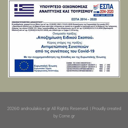
2026© androulakis-e.gr All Rights Reserved. | Proudly created
by Corne.gr