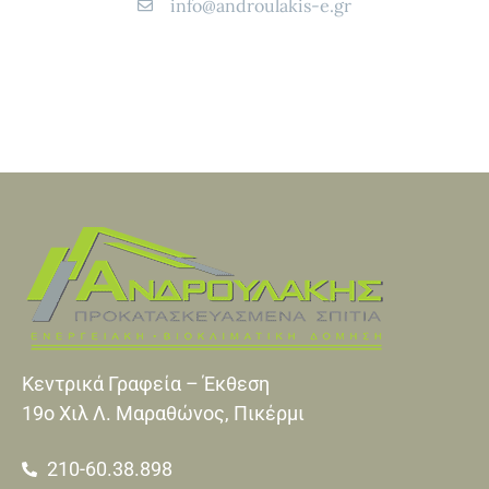
info@androulakis-e.gr
Κεντρικά Γραφεία – Έκθεση
19o Xιλ Λ. Μαραθώνος, Πικέρμι
210-60.38.898