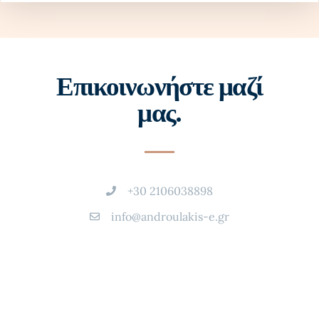
Επικοινωνήστε μαζί
μας.
+30 2106038898
info@androulakis-e.gr