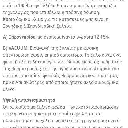
από το 1984 στην Ελλάδα & πανευρωπαϊκά, εφαρμόζει
τεχνολογίες που επιβάλλει η πράσινη δόμηση.
Κύριο δομικό υλικό για τις κατασκευές μας είναι η
Σουηδική & Σκανδιναβική ξυλεία:
Α) Ξηραντηρίου
, με εναπομείναντα υγρασία 12-15%
Β) VACUUM
: Εισαγωγή της ξυλείας με φυσική
απεντόμωση χωρίς χημικό εμποτισμό. Το ξύλο είναι ένα
φυσικό υλικό, λειτουργεί ως τέλειος φυσικός ρυθμιστής
της θερμοκρασίας και της υγρασίας στο εσωτερικό του
σπιτιού, προσδίδει φυσικές θερμομονωτικές ιδιότητες
που είναι ανώτερες από οποιοδήποτε άλλο οικοδομικό
υλικό.
Υψηλή αντισεισμικότητα
Οι κατοικίες με ξύλινο φορέα – σκελετό παρουσιάζουν
υψηλή αντισεισμικότητα η οποία οφείλεται στο
πλεονέκτημα του ξύλου ως υλικό, στη μεγάλη μηχανική
αντοχή του – πυκνότητα, σε σχέση με το βάρος του, στην