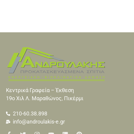
Κεντρικά Γραφεία – Έκθεση
19o Xιλ Λ. Μαραθώνος, Πικέρμι
210-60.38.898
info@androulakis-e.gr