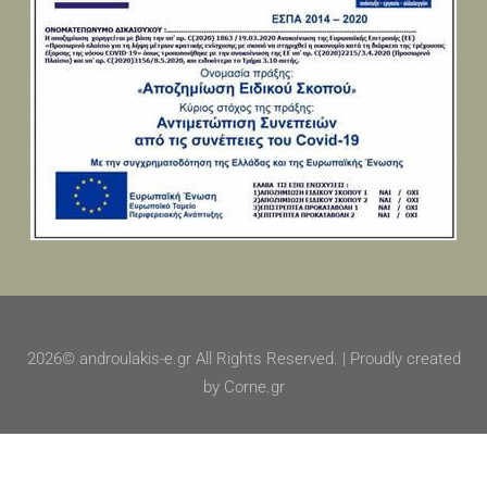
2026© androulakis-e.gr All Rights Reserved. | Proudly created
by Corne.gr