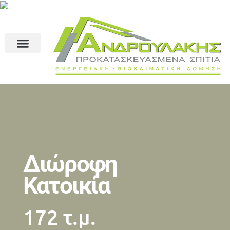
Διώροφη
Κατοικία
172 τ.μ.