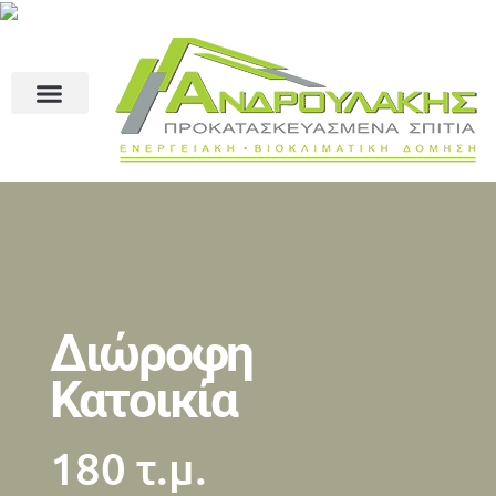
Διώροφη
Κατοικία
180 τ.μ.