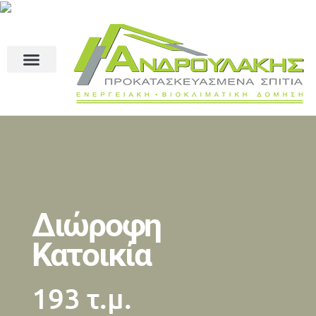
Διώροφη
Κατοικία
193 τ.μ.