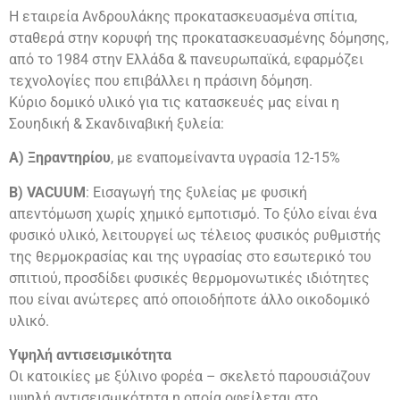
Η εταιρεία Ανδρουλάκης προκατασκευασμένα σπίτια,
σταθερά στην κορυφή της προκατασκευασμένης δόμησης,
από το 1984 στην Ελλάδα & πανευρωπαϊκά, εφαρμόζει
τεχνολογίες που επιβάλλει η πράσινη δόμηση.
Κύριο δομικό υλικό για τις κατασκευές μας είναι η
Σουηδική & Σκανδιναβική ξυλεία:
Α) Ξηραντηρίου
, με εναπομείναντα υγρασία 12-15%
Β) VACUUM
: Εισαγωγή της ξυλείας με φυσική
απεντόμωση χωρίς χημικό εμποτισμό. Το ξύλο είναι ένα
φυσικό υλικό, λειτουργεί ως τέλειος φυσικός ρυθμιστής
της θερμοκρασίας και της υγρασίας στο εσωτερικό του
σπιτιού, προσδίδει φυσικές θερμομονωτικές ιδιότητες
που είναι ανώτερες από οποιοδήποτε άλλο οικοδομικό
υλικό.
Υψηλή αντισεισμικότητα
Οι κατοικίες με ξύλινο φορέα – σκελετό παρουσιάζουν
υψηλή αντισεισμικότητα η οποία οφείλεται στο