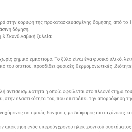
ρά στην κορυφή της προκατασκευασμένης δόμησης, από το 1
άσινη δόμηση.
ή & Σκανδιναβική ξυλεία:
ωρίς χημικό εμποτισμό. Το ξύλο είναι ένα φυσικό υλικό, λε
κό του σπιτιού, προσδίδει φυσικές θερμομονωτικές ιδιότητ
λή αντισεισμικότητα η οποία οφείλεται στο πλεονέκτημα του
υ, στην ελαστικότητα του, που επιτρέπει την απορρόφηση τη
συνεχόμενες σεισμικές δονήσεις με διάφορες επιταχύνσεις κ
ν απόκτηση ενός υπερσύγχρονου ηλεκτρονικού συστήματος 