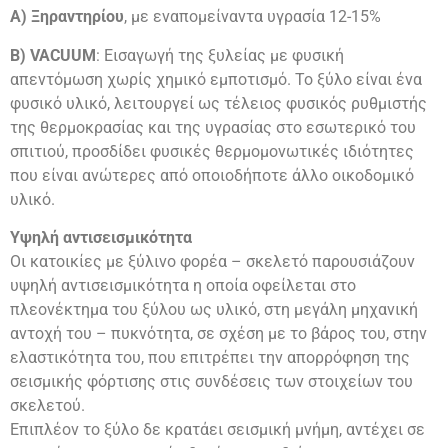
Α) Ξηραντηρίου
, με εναπομείναντα υγρασία 12-15%
Β) VACUUM
: Εισαγωγή της ξυλείας με φυσική
απεντόμωση χωρίς χημικό εμποτισμό. Το ξύλο είναι ένα
φυσικό υλικό, λειτουργεί ως τέλειος φυσικός ρυθμιστής
της θερμοκρασίας και της υγρασίας στο εσωτερικό του
σπιτιού, προσδίδει φυσικές θερμομονωτικές ιδιότητες
που είναι ανώτερες από οποιοδήποτε άλλο οικοδομικό
υλικό.
Υψηλή αντισεισμικότητα
Οι κατοικίες με ξύλινο φορέα – σκελετό παρουσιάζουν
υψηλή αντισεισμικότητα η οποία οφείλεται στο
πλεονέκτημα του ξύλου ως υλικό, στη μεγάλη μηχανική
αντοχή του – πυκνότητα, σε σχέση με το βάρος του, στην
ελαστικότητα του, που επιτρέπει την απορρόφηση της
σεισμικής φόρτισης στις συνδέσεις των στοιχείων του
σκελετού.
Επιπλέον το ξύλο δε κρατάει σεισμική μνήμη, αντέχει σε