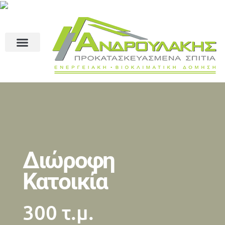
Διώροφη
Κατοικία
300 τ.μ.