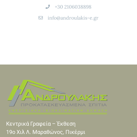
+30 2106038898
info@androulakis-e.gr
Κεντρικά Γραφεία – Έκθεση
19o Xιλ Λ. Μαραθώνος, Πικέρμι