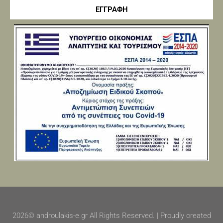
ΕΓΓΡΑΦΗ
2026© androulakis-e.gr All Rights Reserved. | Proudly created