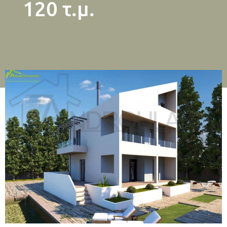
120 τ.μ.