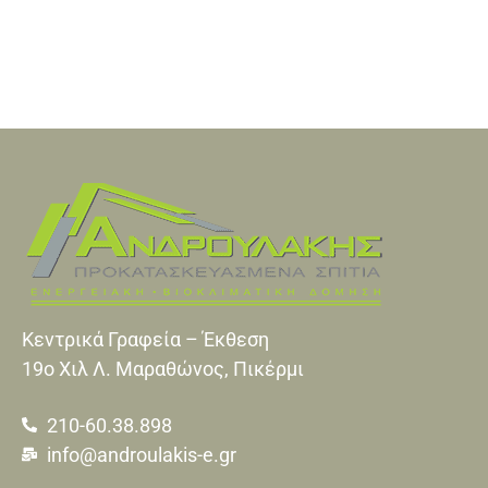
Κεντρικά Γραφεία – Έκθεση
19o Xιλ Λ. Μαραθώνος, Πικέρμι
210-60.38.898
info@androulakis-e.gr