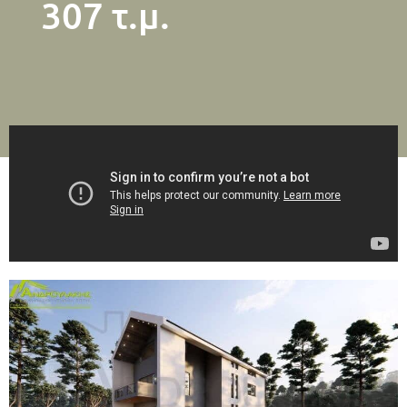
307 τ.μ.