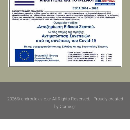
2026© androulakis-e.gr All Rights Reserved. | Proudly created
by Corne.gr