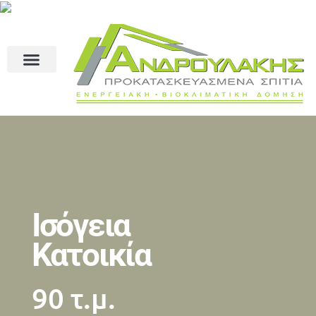
Ισόγεια
Κατοικία
90 τ.μ.