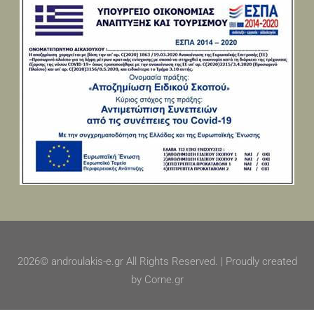
2026© androulakis-e.gr All Rights Reserved. | Proudly created
by Corne.gr