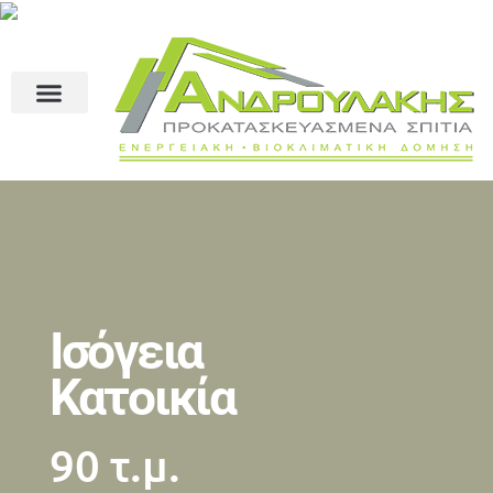
Ισόγεια
Κατοικία
90 τ.μ.