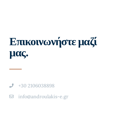
Επικοινωνήστε μαζί
μας.
+30 2106038898
info@androulakis-e.gr