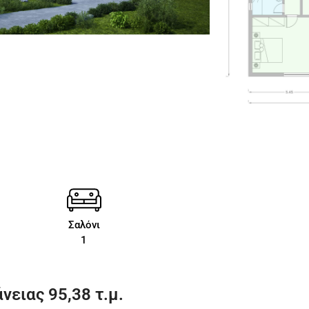
Σαλόνι
1
νειας 95,38 τ.μ.