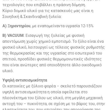
τεχνολογίες που επιβάλλει η πράσινη δόμηση.
Κύριο δομικό υλικό για τις κατασκευές μας είναι η
Σουηδική & Σκανδιναβική ξυλεία:
Α) Ξηραντηρίου
, με εναπομείναντα υγρασία 12-15%
Β) VACUUM
: Εισαγωγή της ξυλείας με φυσική
απεντόμωση χωρίς χημικό εμποτισμό. Το ξύλο είναι ένα
φυσικό υλικό, λειτουργεί ως τέλειος φυσικός ρυθμιστής
της θερμοκρασίας και της υγρασίας στο εσωτερικό του
σπιτιού, προσδίδει φυσικές θερμομονωτικές ιδιότητες
που είναι ανώτερες από οποιοδήποτε άλλο οικοδομικό
υλικό.
Υψηλή αντισεισμικότητα
Οι κατοικίες με ξύλινο φορέα – σκελετό παρουσιάζουν
υψηλή αντισεισμικότητα η οποία οφείλεται στο
πλεονέκτημα του ξύλου ως υλικό, στη μεγάλη μηχανική
αντοχή του – πυκνότητα, σε σχέση με το βάρος του, στην
ελαστικότητα του, που επιτρέπει την απορρόφηση της