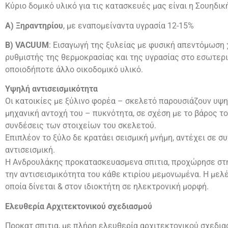
Κύριο δομικό υλικό για τις κατασκευές μας είναι η Σουηδικ
Α) Ξηραντηρίου
, με εναπομείναντα υγρασία 12-15%
Β) VACUUM
: Εισαγωγή της ξυλείας με φυσική απεντόμωση χ
ρυθμιστής της θερμοκρασίας και της υγρασίας στο εσωτερι
οποιοδήποτε άλλο οικοδομικό υλικό.
Υψηλή αντισεισμικότητα
Οι κατοικίες με ξύλινο φορέα – σκελετό παρουσιάζουν υψη
μηχανική αντοχή του – πυκνότητα, σε σχέση με το βάρος το
συνδέσεις των στοιχείων του σκελετού.
Επιπλέον το ξύλο δε κρατάει σεισμική μνήμη, αντέχει σε 
αντισεισμική.
Η Ανδρουλάκης προκατασκευασμενα σπιτια, προχώρησε στη
την αντισεισμικότητα του κάθε κτιρίου μεμονωμένα. Η μελ
οποία δίνεται & στον ιδιοκτήτη σε ηλεκτρονική μορφή.
Ελευθερία Αρχιτεκτονικού σχεδιασμού
Προκατ σπιτια, με πλήρη ελευθερία αρχιτεκτονικού σχεδι