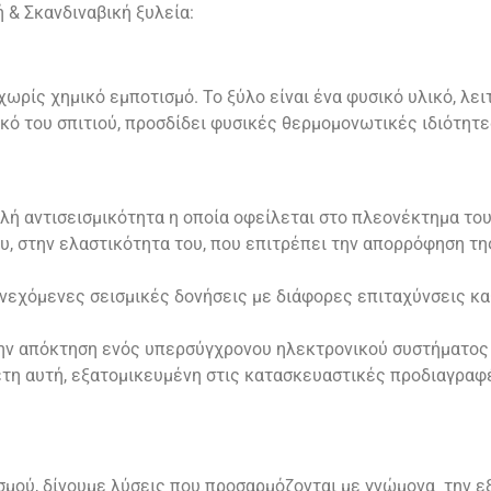
ή & Σκανδιναβική ξυλεία:
ωρίς χημικό εμποτισμό. Το ξύλο είναι ένα φυσικό υλικό, λε
κό του σπιτιού, προσδίδει φυσικές θερμομονωτικές ιδιότητ
λή αντισεισμικότητα η οποία οφείλεται στο πλεονέκτημα του
υ, στην ελαστικότητα του, που επιτρέπει την απορρόφηση τη
συνεχόμενες σεισμικές δονήσεις με διάφορες επιταχύνσεις κ
ν απόκτηση ενός υπερσύγχρονου ηλεκτρονικού συστήματος 
έτη αυτή, εξατομικευμένη στις κατασκευαστικές προδιαγραφέ
ασμού, δίνουμε λύσεις που προσαρμόζονται με γνώμονα την 